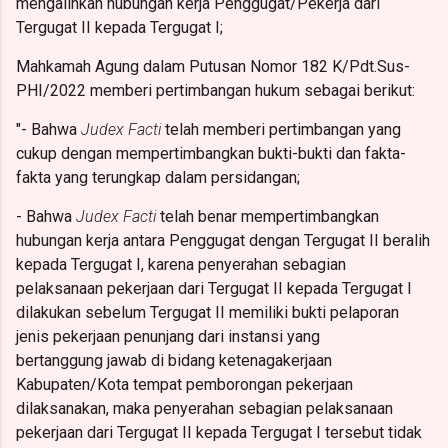
mengalihkan hubungan kerja Penggugat/Pekerja dari
Tergugat II kepada Tergugat I;
Mahkamah Agung dalam Putusan Nomor 182 K/Pdt.Sus-
PHI/2022 memberi pertimbangan hukum sebagai berikut:
"- 
Bahwa 
Judex Facti 
telah memberi pertimbangan yang 
cukup dengan 
mempertimbangkan bukti-bukti dan fakta-
fakta yang terungkap dalam 
persidangan;  
- Bahwa 
Judex Facti 
telah benar mempertimbangkan 
hubungan kerja 
antara Penggugat dengan Tergugat II beralih 
ke
pada Tergugat I, 
karena penyerahan sebagian 
pelaksanaan pekerjaan dari Tergugat II 
kepada Tergugat I 
dilakukan sebelum Tergugat II memiliki bukti 
pelaporan 
jenis pekerjaan penunjang dari instansi yang 
bertanggung 
jawab di bidang ketenagakerjaan 
Kabupaten/Kota tempat 
pemborongan pekerjaan 
dilaksanakan, maka penyerahan sebagian 
pelaksanaan 
pekerjaan dari Tergugat II kepada Tergugat I tersebut 
tidak 