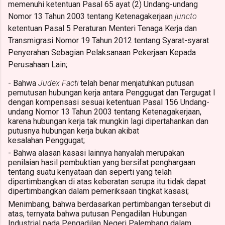
memenuhi ketentuan Pasal 65 ayat (2) Undang-undang 
Nomor 
13 Tahun 2003 tentang Ketenagakerjaan 
juncto 
ketentuan Pasal 5 
Peraturan Menteri Tenaga Kerja dan 
Transmigrasi Nomor 19 Tahun 
2012 tentang Syarat-syarat 
Penyerahan Sebagian 
Pelaksanaan 
Pekerjaan Kepada 
Perusahaan Lain;  
- 
Bahwa 
Judex Facti 
telah benar menjatuhkan putusan 
pemutusan 
hubungan kerja antara Penggugat dan Tergugat I 
dengan kompensasi 
sesuai ketentuan Pasal 156 Undang-
undang Nomor 13 Tahun 2003 
tentang Ketenagakerjaan, 
karena hubungan kerja tak mungkin lagi 
dipertahankan dan 
putusnya hubungan kerja bukan akibat 
kesalahan 
Penggugat;  
- 
Bahwa alasan kasasi lainnya hanyalah merupakan 
penilaian hasil 
pembuktian yang bersifat penghargaan 
tentang suatu kenyataan dan 
seperti yang telah 
dipertimbangkan di atas keberatan serupa itu tidak 
dapat 
dipertimbangkan dalam pemeriksaan tingkat kasasi;  
Menimbang, bahwa berdasarkan pertimbangan tersebut di 
atas, 
ternyata bahwa putusan Pengadilan Hubungan 
Industrial pada Pengadilan 
Negeri Palembang dalam 