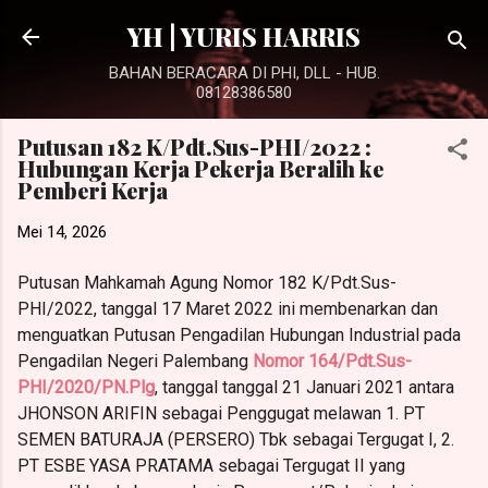
Langsung ke konten utama
YH | YURIS HARRIS
BAHAN BERACARA DI PHI, DLL - HUB.
08128386580
Putusan 182 K/Pdt.Sus-PHI/2022 :
Hubungan Kerja Pekerja Beralih ke
Pemberi Kerja
Mei 14, 2026
P
utusan Mahkamah Agung Nomor 182 K/Pdt.Sus-
PHI/2022, tanggal 17 Maret 2022 ini membenarkan dan
menguatkan
Putusan Pengadilan Hubungan Industrial pada
Pengadilan Negeri Palembang
Nomor 164/Pdt.Sus-
PHI/2020/PN.Plg
, tanggal tanggal 21 Januari 2021 antara
JHONSON ARIFIN sebagai Penggugat melawan 1. PT
SEMEN BATURAJA (PERSERO) Tbk sebagai Tergugat I, 2.
PT ESBE YASA PRATAMA sebagai Tergugat II yang