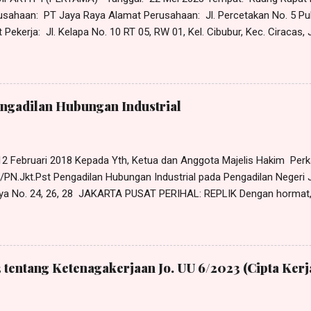
aya Raya Alamat Perusahaan: Jl. Percetakan No. 5 Puloga
ekerja: Jl. Kelapa No. 10 RT 05, RW 01, Kel. Cibubur, Kec. Ciracas,
Pendapat Pekerja: Tidak benar pekerja mangkir tanggal 30 Maret 2023
 masuk kerja, namun pada tanggal 29 Maret 2023 pekerja telah mengaj
30 Maret 2023 kepada atasan langsung pekerja, yaitu Pak Gunawan, da
kerja ke rumah sakit operasi benjolan di lehernya. Lagi pula PHK ya
engadilan Hubungan Industrial
 12 Februari 2018 Kepada Yth, Ketua dan Anggota Majelis Hakim Pe
PN.Jkt.Pst Pengadilan Hubungan Industrial pada Pengadilan Negeri J
ya No. 24, 26, 28 JAKARTA PUSAT PERIHAL: REPLIK Dengan hormat,
nalu, S.H ., dan Solagracia, S.H ., Advokat, berkantor pada Law Offic
 di Jl. Masjid Al-Akbar Bunder I No. 119A Munjul, Cipayung, Jakarta
ail: harrismanalu3@gmail.com, berdasarkan Surat Kuasa Khusus tang
k untuk dan atas nama SULASTRI sebagai Penggugat dalam perkar
 tentang Ketenagakerjaan Jo. UU 6/2023 (Cipta Kerj
/PN.Jkt.Pst, dengan ini mengajukan REPLIK, sebagai berikut: DALA
 yang menyatakan pada pokoknya bahwa terhadap perkara a quo be
an bipartit, sehingga Anjuran Mediator yang Pengguga...