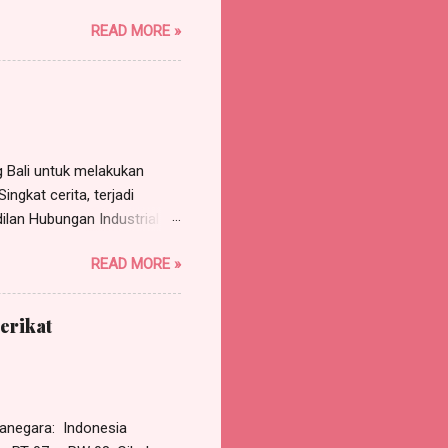
arrismanalu 3 @gmail.com,
READ MORE »
rtindak untuk dan atas nama
Jakarta Barat , p ekerjaan
a, s elanjutnya disebut
AN SEKOLAH NUSANTARA,...
Bali untuk melakukan
ngkat cerita, terjadi
ilan Hubungan Industrial
rgugat (perusahaan)
READ MORE »
 Pasal 118 HIR dan asas
tinggal tergugat.
gadili dan memutus
erikat
adalah PHI Jakarta Pusat
dalam Putusan PHI Denpasar
erkuat Mahkamah Agung
negara: Indonesia