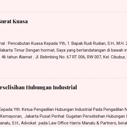
e Harris Manalu & Partners , beralamat di Jl. Al - Akbar Bunder I No. 
imur-13850, selaku kuasa para Penggugat, dalam hal ini Rudi , Dkk (1
an KESIMPULAN dalam p erkara Nomor xx /Pdt.Sus-PHI/2022/PN. Jkt.
Surat Kuasa
RMASALAHAN Bahwa yang menjadi pokok permasalaha n dalam per
 para Penggugat agar Tergugat membayar penggantian sisa cuti tah
al : Pencabutan Kuasa Kepada Yth, 1. Bapak Rudi Rudian, S.H., M.H. 2.
- Jakarta Timur Dengan hormat, Saya yang bertandatangan di bawah in
46 tahun Alamat : Jl. Belimbing No. 67 RT 006, RW 007, Kel. Cibubur,
x Dengan ini memberitahukan bahwa kuasa yang saya berikan sebag
5 Januari 2023 kepada: 1. Rudi Rudian; 2. Dina Dinaan; 3. Piko Pikoan
amat di Jl. Bangun No. 5 Jakarta Timur, dengan ini saya CABUT. Den
tanggal ditandatanganinya surat pencabutan kuasa ini maka surat ku
rselisihan Hubungan Industrial
ntingan apapun juga. Bapak Rudi Rudian, S.H., M.H., Ibu Dina Dinaan, S
epada Yth: Ketua Pengadilan Hubungan Industrial Pada Pengadilan Ne
8 Kemayoran, Jakarta Pusat Perihal: Gugatan Perselisihan Hubungan 
nalu, S.H., Advokat pada Law Office Harris Manalu & Partners, beral