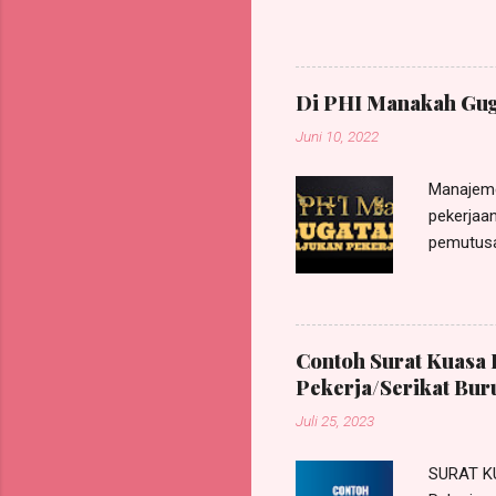
Bunder I No. 119A, Munjul, 
berdasarkan Surat Kuasa Kh
GUN GUNAWAN , W arga N egara
/jabatan sebagai Legal Ad
Di PHI Manakah Gug
Penggugat ; Dengan ini me
Juni 10, 2022
Manajeme
pekerjaan
pemutusa
pada Pen
mengajuk
actor seq
Karenany
Contoh Surat Kuasa 
perkara/
Pekerja/Serikat Bur
sesuai a
Juli 25, 2023
Nomor 11
dalam pu
SURAT K