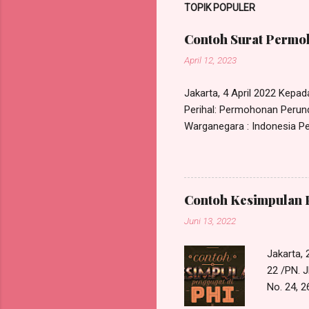
TOPIK POPULER
Contoh Surat Permoh
April 12, 2023
Jakarta, 4 April 2022 Kepa
Perihal: Permohonan Perund
Warganegara : Indonesia Pek
Kec. Ciracas, Jakarta Timu
bipartit antara saya deng
melakukan perundingan bipar
PT. Maju Berama Jl. Mawar 
Contoh Kesimpulan 
permasalahan pemutusan hub
Juni 13, 2022
Jakarta,
22 /PN. J
No. 24,
Perkenank