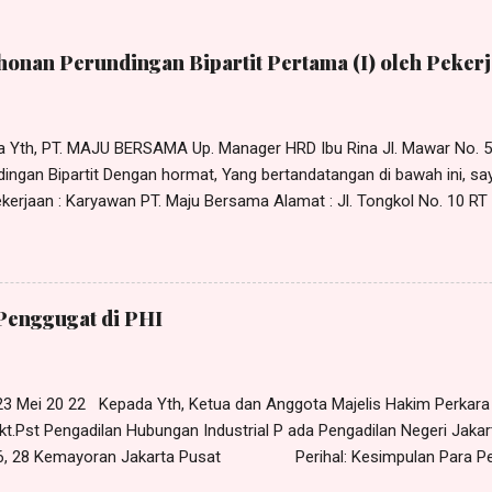
onan Perundingan Bipartit Pertama (I) oleh Pekerj
da Yth, PT. MAJU BERSAMA Up. Manager HRD Ibu Rina Jl. Mawar No. 
ingan Bipartit Dengan hormat, Yang bertandatangan di bawah ini, sa
erjaan : Karyawan PT. Maju Bersama Alamat : Jl. Tongkol No. 10 RT 0
r Sehubungan dengan adanya permasalahan hubungan industrial yang
an manajemen PT. Maju Bersama, maka dengan ini saya mengajukan 
tit pada: Hari : Senin Tanggal : 11 April 2022 Pukul : 10.00 WIB s/d 
No. 5 Pulogadung, Jakarta Timur Adapun yang perlu dirundingkan ad
Penggugat di PHI
ungan kerja (PHK) yang dilakukan PT. Maju Bersama terhadap saya 
 23 Mei 20 22 Kepada Yth, Ketua dan Anggota Majelis Hakim Perkar
kt.Pst Pengadilan Hubungan Industrial P ada Pengadilan Negeri Jakar
 26, 28 Kemayoran Jakarta Pusat Perihal: Kesimpulan Para Pe
anlah kami yang bertandatangan di bawah ini, H arris Manalu , S.H.,