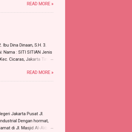
READ MORE »
119 A, Munjul, Cipayung,
57 orang) , dengan ini
Pst , sebagai berikut:
kara a quo adalah
unan para Penggugat untuk
 Ibu Dina Dinaan, S.H. 3.
i: Nama : SITI SITIAN Jenis
 Kec. Cicaras, Jakarta Timur
aimana Surat Kuasa Nomor:
READ MORE »
; Para Advokat, berkantor
gan saya cabut kuasa/surat
asa tersebut tidak dapat
.H., dan Bapa...
geri Jakarta Pusat Jl.
Industrial Dengan hormat,
amat di Jl. Masjid Al-Akbar