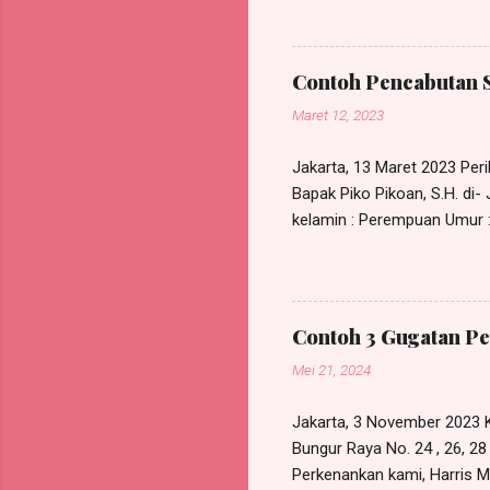
Law Offic
Jakarta T
mengajuk
Contoh Pencabutan 
POKOK PE
Maret 12, 2023
tuntutan
t...
Jakarta, 13 Maret 2023 Perih
Bapak Piko Pikoan, S.H. di
kelamin : Perempuan Umur : 
NIK KTP : xxxxxxxxxxxxxxx
555/SKK/I/2023, bertanggal 
pada RDP Law Office, beral
kuasa tersebut maka sejak 
Contoh 3 Gugatan Pe
lagi dipergunakan untuk kepe
Mei 21, 2024
Jakarta, 3 November 2023 K
Bungur Raya No. 24 , 26, 2
Perkenankan kami, Harris Ma