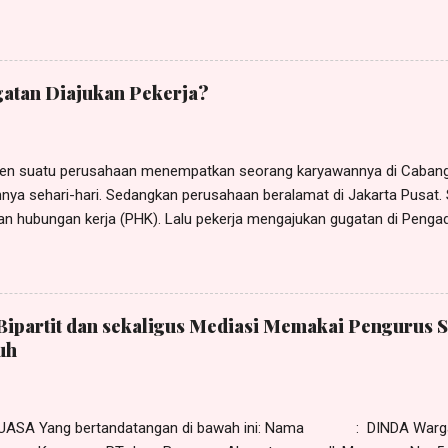
Cipayung, Jakarta Timur - 13850, Telp.: 0812 - 8386 - 580, e-M ail: h
usus tertanggal 30 Oktober 2023 (terlampir), dari dan karenanya be
 Indonesia , beralamat di Jl. xxx No. x, RT x, RW x, Kel. x, Kec. x, 
visor Human Resource Development (HRD) Yayasan Sekolah Nusantar
atan Diajukan Pekerja?
ngajukan gugatan perselisihan hubungan industrial kepada YAYAS
n suatu perusahaan menempatkan seorang karyawannya di Cabang 
nya sehari-hari. Sedangkan perusahaan beralamat di Jakarta Pusat. Si
n hubungan kerja (PHK). Lalu pekerja mengajukan gugatan di Pengad
gadilan Negeri (PHI) Denpasar. Terhadap gugatan tersebut kuasa te
an eksepsi kompetensi relatif dengan mendasarkan pada ketentuan
uitor forum rei , yaitu gugatan diajukan kepada pengadilan di tempat 
a menurut tergugat PHI Denpasar tidak berwenang memeriksa, men
Bipartit dan sekaligus Mediasi Memakai Pengurus S
gugatan yang diajukan si pekerja. Menurut tergugat yang berwenang 
uh
lamat hukum (domisili) perusahaan. Eksepsi tersebut dapat dilihat 
/Pdt.Sus-PHI/2021/ PN.Dps , tanggal 20 September 2021 yang dip
tusan kasasi Nomor 33...
UASA Yang bertandatangan di bawah ini: Nama : DINDA Warga