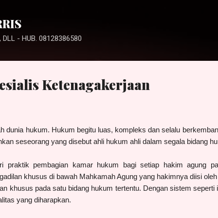
Langsung ke konten utama
RRIS
 DLL - HUB. 08128386580
esialis Ketenagakerjaan
h dunia hukum. Hukum begitu luas, kompleks dan selalu berkemban
hkan seseorang yang disebut ahli hukum ahli dalam segala bidang 
t dari praktik pembagian kamar hukum bagi setiap hakim agung
gadilan khusus di bawah Mahkamah Agung yang hakimnya diisi oleh
n khusus pada satu bidang hukum tertentu. Dengan sistem seperti i
alitas yang diharapkan.