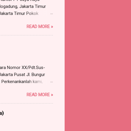
dung, Jakarta Timur
 Jakarta Timur Pokok
, namun ijin. Benar tanggal
READ MORE »
ukan surat ijin tidak
n disetujui. Pekerja minta
ng dilakukan perusahaan
rkara Nomor XX/Pdt.Sus-
akarta Pusat Jl. Bungur
 Perkenankanlah kami,
e Harris Manalu & Partners,
READ MORE »
 Timur, HP/WA: 0812-8386-
gal 10 Januari 2018,
a Nomor XX/Pdt.Sus-
a)
M EKSEPSI Bahwa eksepsi
lum pernah dilakukan