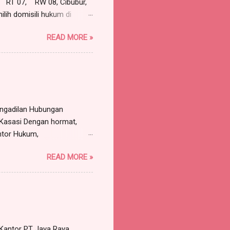
RT 07, RW 08, Cibubur,
lih domisili hukum di
pada: ROY, warganegara
READ MORE »
a, Sekretaris Serikat
T Jaya Bersama, beralamat
ersama-sama maupun sendiri-
n atas nama serta
engadilan Hubungan
 Kasasi Dengan hormat,
ntor Hukum,
, Kabupaten Bogor,
READ MORE »
untuk dan atas nama PT
 Bogor, dengan ini
n Liana Sari, Dkk (3
Pengadilan Negeri Bandung
at Kantor PT Jaya Raya