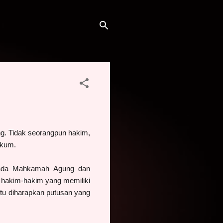
g. Tidak seorangpun hakim,
hukum.
 pada Mahkamah Agung dan
 hakim-hakim yang memiliki
tu diharapkan putusan yang