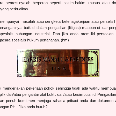
ra semestinyalah berperan seperti hakim-hakim khusus atau dokt
ang berkualitas.
 mempunyai masalah atau sengketa ketenagakerjaan atau perselisiha
anganinya, baik di dalam pengadilan (litigasi) maupun di luar peng
esialis hubungan industrial. Dan jika anda memiliki persoalan
cara spesialis hukum pertanahan. (hm)
k mengerjakan pekerjaan pokok sehingga tidak ada waktu membua
plik dan/atau pengantar alat bukti, dan/atau kesimpulan di Pengadila
an penuh komitmen menjaga rahasia pribadi anda dan dokumen 
dangan PHI. Jika anda butuh?