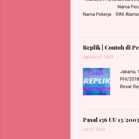
Nama Perusahaan: PT J
Nama Pekerja: RINI Alamat P
Masalah: PHK Pekerja RINI 
30 Maret 2023 pekerja tidak
masuk kerja untuk tanggal 
ijin untuk membawa anak pe
Replik | Contoh di P
adalah tidak ...
Agustus 07, 2023
Jakarta,
PHI/2018/
Besar Ra
Harris Ma
beralamat
580, e-M
bertinda
Pasal 156 UU 13/2003
PHI/2018
Juli 21, 2023
Tergugat
perunding