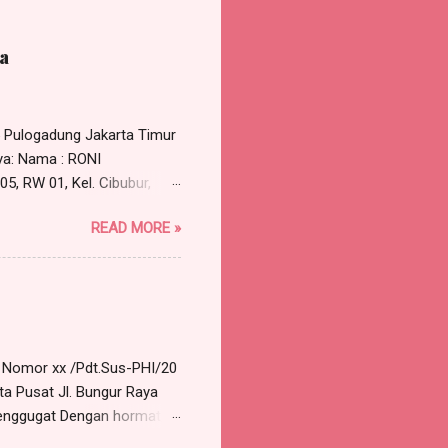
a
5 Pulogadung Jakarta Timur
ya: Nama : RONI
5, RW 01, Kel. Cibubur,
 perlu dirundingkan secara
READ MORE »
permohonan untuk
selesai Tempat : Ruang Rapat
alah terkait dengan
pada tanggal 30 Maret...
a Nomor xx /Pdt.Sus-PHI/20
ta Pusat Jl. Bungur Raya
nggugat Dengan hormat,
 Advokat berkantor pada