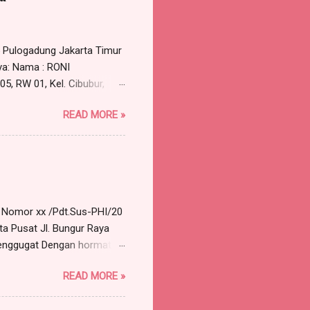
5 Pulogadung Jakarta Timur
ya: Nama : RONI
5, RW 01, Kel. Cibubur,
 perlu dirundingkan secara
READ MORE »
permohonan untuk
selesai Tempat : Ruang Rapat
alah terkait dengan
pada tanggal 30 Maret...
a Nomor xx /Pdt.Sus-PHI/20
ta Pusat Jl. Bungur Raya
nggugat Dengan hormat,
 Advokat berkantor pada
READ MORE »
119 A, Munjul, Cipayung,
57 orang) , dengan ini