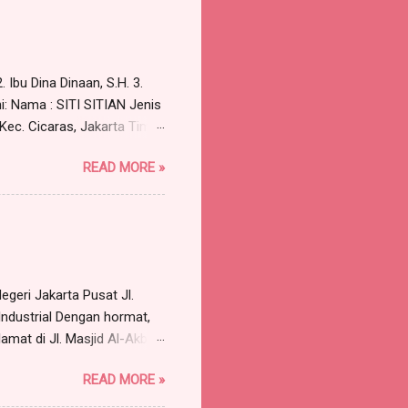
Pst , sebagai berikut:
kara a quo adalah
unan para Penggugat untuk
 Ibu Dina Dinaan, S.H. 3.
i: Nama : SITI SITIAN Jenis
 Kec. Cicaras, Jakarta Timur
aimana Surat Kuasa Nomor:
READ MORE »
; Para Advokat, berkantor
gan saya cabut kuasa/surat
asa tersebut tidak dapat
.H., dan Bapa...
geri Jakarta Pusat Jl.
Industrial Dengan hormat,
amat di Jl. Masjid Al-Akbar
arrismanalu 3 @gmail.com,
READ MORE »
rtindak untuk dan atas nama
Jakarta Barat , p ekerjaan