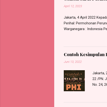
April 12, 2023
Jakarta, 4 April 2022 Kepa
Perihal: Permohonan Perund
Warganegara : Indonesia Pek
Kec. Ciracas, Jakarta Timu
bipartit antara saya deng
melakukan perundingan bipar
PT. Maju Berama Jl. Mawar 
Contoh Kesimpulan 
permasalahan pemutusan hub
Juni 13, 2022
Jakarta,
22 /PN. J
No. 24,
Perkenank
Law Offic
Jakarta T