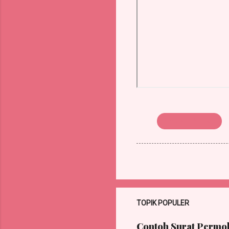
Putusan PHI-MA
TOPIK POPULER
Contoh Surat Permoh