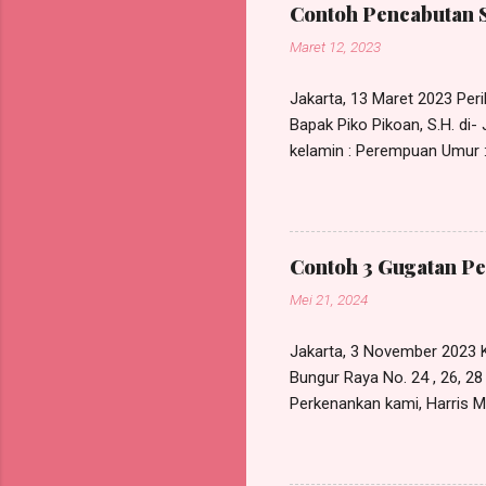
mengajuk
Contoh Pencabutan 
POKOK PE
Maret 12, 2023
tuntutan
t...
Jakarta, 13 Maret 2023 Perih
Bapak Piko Pikoan, S.H. di
kelamin : Perempuan Umur : 
NIK KTP : xxxxxxxxxxxxxxx
555/SKK/I/2023, bertanggal 
pada RDP Law Office, beral
kuasa tersebut maka sejak 
Contoh 3 Gugatan Pe
lagi dipergunakan untuk kepe
Mei 21, 2024
Jakarta, 3 November 2023 K
Bungur Raya No. 24 , 26, 2
Perkenankan kami, Harris Ma
Bunder I No. 119A, Munjul, 
berdasarkan Surat Kuasa Kh
GUN GUNAWAN , W arga N egara