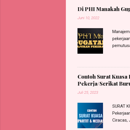
/jabatan sebagai Legal Ad
Di PHI Manakah Gug
Penggugat ; Dengan ini me
Juni 10, 2022
Manajeme
pekerjaan
pemutusa
pada Pen
mengajuk
actor seq
Karenany
Contoh Surat Kuasa 
perkara/
Pekerja/Serikat Bur
sesuai a
Juli 25, 2023
Nomor 11
dalam pu
SURAT K
Pekerja
Ciracas,
kantor k