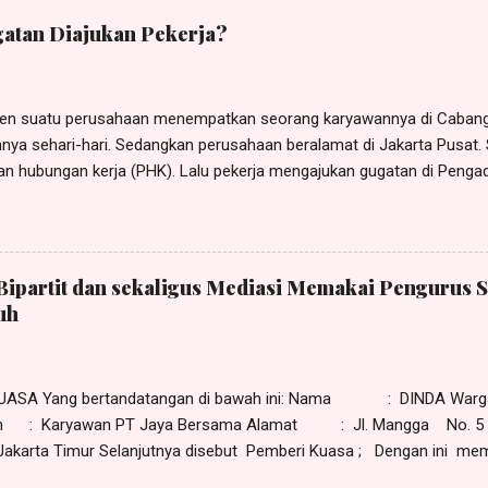
visor Human Resource Development (HRD) Yayasan Sekolah Nusantar
atan Diajukan Pekerja?
ngajukan gugatan perselisihan hubungan industrial kepada YAYAS
n suatu perusahaan menempatkan seorang karyawannya di Cabang 
nya sehari-hari. Sedangkan perusahaan beralamat di Jakarta Pusat. Si
n hubungan kerja (PHK). Lalu pekerja mengajukan gugatan di Pengad
gadilan Negeri (PHI) Denpasar. Terhadap gugatan tersebut kuasa te
an eksepsi kompetensi relatif dengan mendasarkan pada ketentuan
uitor forum rei , yaitu gugatan diajukan kepada pengadilan di tempat 
a menurut tergugat PHI Denpasar tidak berwenang memeriksa, men
Bipartit dan sekaligus Mediasi Memakai Pengurus S
gugatan yang diajukan si pekerja. Menurut tergugat yang berwenang 
uh
lamat hukum (domisili) perusahaan. Eksepsi tersebut dapat dilihat 
/Pdt.Sus-PHI/2021/ PN.Dps , tanggal 20 September 2021 yang dip
tusan kasasi Nomor 33...
UASA Yang bertandatangan di bawah ini: Nama : DINDA Warga
an : Karyawan PT Jaya Bersama Alamat : Jl. Mangga No. 5 
 Jakarta Timur Selanjutnya disebut Pemberi Kuasa ; Dengan ini memi
uasanya tersebut di bawah ini, dan dengan ini memberikan kuasa ke