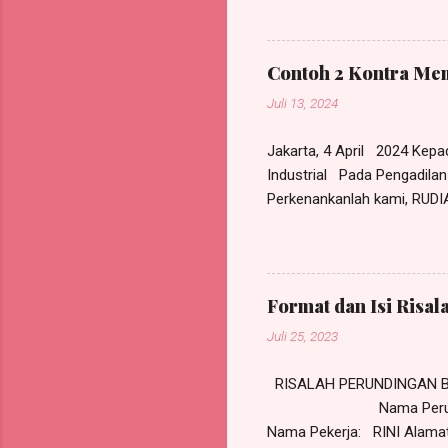
Indonesia
Pekerja 
di Jl. Pe
Contoh 2 Kontra Mem
sendiri ,
Juli 13, 2024
mendampi
Jakarta, 4 April 2024 Kep
Industrial Pada Pengadilan
Perkenankanlah kami, RUDIA
Advokat/Pengacara, "RRH & 
berdasarkan Surat Kuasa K
Mamur Bersama, beralamat
mengajukan Kontra Memori 
Format dan Isi Risala
orang) sebagai Para Pemoh
Juli 25, 2023
Nomor __ /Pdt.Sus-PHI/20 
RISALAH PERUNDINGAN BI
Nama Perusahaan: PT J
Nama Pekerja: RINI Alamat P