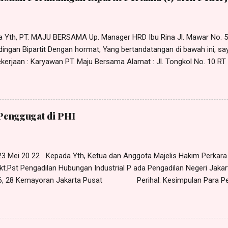
da Yth, PT. MAJU BERSAMA Up. Manager HRD Ibu Rina Jl. Mawar No. 
ingan Bipartit Dengan hormat, Yang bertandatangan di bawah ini, sa
erjaan : Karyawan PT. Maju Bersama Alamat : Jl. Tongkol No. 10 RT 0
r Sehubungan dengan adanya permasalahan hubungan industrial yang
an manajemen PT. Maju Bersama, maka dengan ini saya mengajukan 
tit pada: Hari : Senin Tanggal : 11 April 2022 Pukul : 10.00 WIB s/d 
No. 5 Pulogadung, Jakarta Timur Adapun yang perlu dirundingkan ad
Penggugat di PHI
ungan kerja (PHK) yang dilakukan PT. Maju Bersama terhadap saya 
 23 Mei 20 22 Kepada Yth, Ketua dan Anggota Majelis Hakim Perkar
kt.Pst Pengadilan Hubungan Industrial P ada Pengadilan Negeri Jakar
 26, 28 Kemayoran Jakarta Pusat Perihal: Kesimpulan Para Pe
anlah kami yang bertandatangan di bawah ini, H arris Manalu , S.H.,
e Harris Manalu & Partners , beralamat di Jl. Al - Akbar Bunder I No. 
imur-13850, selaku kuasa para Penggugat, dalam hal ini Rudi , Dkk (1