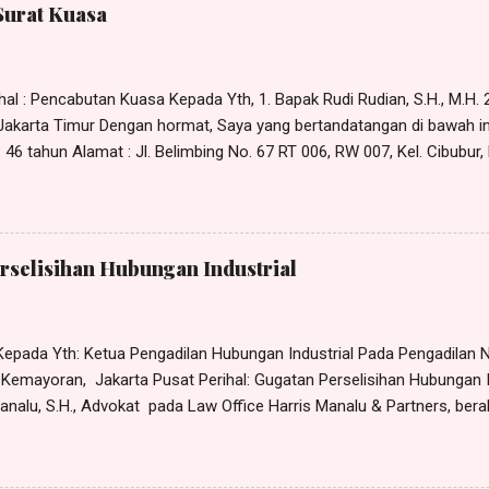
an KESIMPULAN dalam p erkara Nomor xx /Pdt.Sus-PHI/2022/PN. Jkt.
Surat Kuasa
RMASALAHAN Bahwa yang menjadi pokok permasalaha n dalam per
 para Penggugat agar Tergugat membayar penggantian sisa cuti tah
al : Pencabutan Kuasa Kepada Yth, 1. Bapak Rudi Rudian, S.H., M.H. 2.
- Jakarta Timur Dengan hormat, Saya yang bertandatangan di bawah in
46 tahun Alamat : Jl. Belimbing No. 67 RT 006, RW 007, Kel. Cibubur,
x Dengan ini memberitahukan bahwa kuasa yang saya berikan sebag
5 Januari 2023 kepada: 1. Rudi Rudian; 2. Dina Dinaan; 3. Piko Pikoan
amat di Jl. Bangun No. 5 Jakarta Timur, dengan ini saya CABUT. Den
tanggal ditandatanganinya surat pencabutan kuasa ini maka surat ku
rselisihan Hubungan Industrial
ntingan apapun juga. Bapak Rudi Rudian, S.H., M.H., Ibu Dina Dinaan, S
epada Yth: Ketua Pengadilan Hubungan Industrial Pada Pengadilan Ne
8 Kemayoran, Jakarta Pusat Perihal: Gugatan Perselisihan Hubungan 
nalu, S.H., Advokat pada Law Office Harris Manalu & Partners, beral
Cipayung, Jakarta Timur - 13850, Telp.: 0812 - 8386 - 580, e-M ail: h
usus tertanggal 30 Oktober 2023 (terlampir), dari dan karenanya be
 Indonesia , beralamat di Jl. xxx No. x, RT x, RW x, Kel. x, Kec. x, 