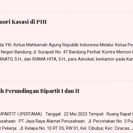
, Ketua Serikat Pekerja PT Jaya Bersama; RIO, warganegara Indonesi
PT Jaya Bersama; Masing-masing selaku pengurus Serikat Pekerja P
rcetakan No. 7 Pulogadung, Jakarta Timur , bertindak baik secara b
ori Kasasi di PHI
 selanjutnya disebut sebagai Penerima Kuasa ; K H U S U S Untuk da
ngi dan/atau mewakili Pemberi ...
ada Yth: Ketua Mahkamah Agung Republik Indonesia Melalui: Ketua P
 Negeri Bandung Jl. Surapati No. 47 Bandung Perihal: Kontra Memori
NATO, S.H., dan RIAMA HITA, S.H., para Advokat, berkantor pada Ka
PARTNERS”, beralamat di Jl. ______, No. _, Kel. ____, Kec. _____
husus tanggal 25 Desember 2023 dari dan karenanya sah bertindak 
 di Jl. ______ No. __ Desa ___, Kecamatan _________, Kabupaten
Kasasi terhadap Memori Kasasi atas permohonan kasasi yang diajuka
h Perundingan Bipartit I dan II
on Kasasi terhadap Putusan Pengadilan Hubungan Industrial pada 
24 /PN Bdg,...
PARTIT I (PERTAMA) Tanggal: 22 Mei 2023 Tempat: Ruang Rap
aya Raya Alamat Perusahaan: Jl. Percetakan No. 5 Puloga
ekerja: Jl. Kelapa No. 10 RT 05, RW 01, Kel. Cibubur, Kec. Ciracas,