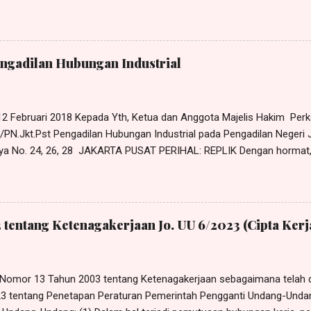
Pendapat Pekerja: Tidak benar pekerja mangkir tanggal 30 Maret 2023
 masuk kerja, namun pada tanggal 29 Maret 2023 pekerja telah mengaj
30 Maret 2023 kepada atasan langsung pekerja, yaitu Pak Gunawan, da
kerja ke rumah sakit operasi benjolan di lehernya. Lagi pula PHK ya
engadilan Hubungan Industrial
 12 Februari 2018 Kepada Yth, Ketua dan Anggota Majelis Hakim Pe
PN.Jkt.Pst Pengadilan Hubungan Industrial pada Pengadilan Negeri J
ya No. 24, 26, 28 JAKARTA PUSAT PERIHAL: REPLIK Dengan hormat,
nalu, S.H ., dan Solagracia, S.H ., Advokat, berkantor pada Law Offic
 di Jl. Masjid Al-Akbar Bunder I No. 119A Munjul, Cipayung, Jakarta
ail: harrismanalu3@gmail.com, berdasarkan Surat Kuasa Khusus tang
k untuk dan atas nama SULASTRI sebagai Penggugat dalam perkar
 tentang Ketenagakerjaan Jo. UU 6/2023 (Cipta Kerj
/PN.Jkt.Pst, dengan ini mengajukan REPLIK, sebagai berikut: DALA
 yang menyatakan pada pokoknya bahwa terhadap perkara a quo be
an bipartit, sehingga Anjuran Mediator yang Pengguga...
Nomor 13 Tahun 2003 tentang Ketenagakerjaan sebagaimana telah 
3 tentang Penetapan Peraturan Pemerintah Pengganti Undang-Und