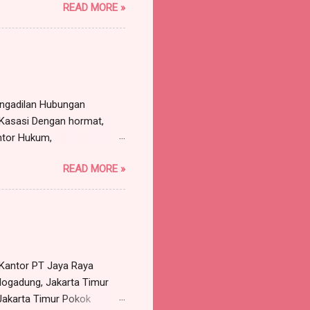
READ MORE »
a, Sekretaris Serikat
T Jaya Bersama, beralamat
ersama-sama maupun sendiri-
n atas nama serta
engadilan Hubungan
 Kasasi Dengan hormat,
ntor Hukum,
, Kabupaten Bogor,
READ MORE »
untuk dan atas nama PT
 Bogor, dengan ini
n Liana Sari, Dkk (3
Pengadilan Negeri Bandung
at Kantor PT Jaya Raya
dung, Jakarta Timur
 Jakarta Timur Pokok