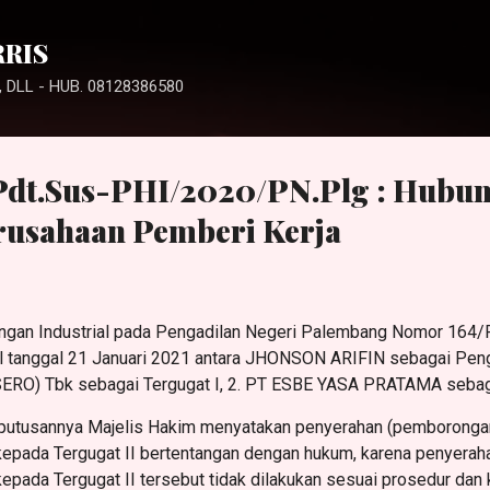
Langsung ke konten utama
RRIS
 DLL - HUB. 08128386580
Pdt.Sus-PHI/2020/PN.Plg : Hubun
erusahaan Pemberi Kerja
ngan Industrial pada Pengadilan Negeri Palembang Nomor 164/
l tanggal 21 Januari 2021 antara JHONSON ARIFIN sebagai Pen
) Tbk sebagai Tergugat I, 2. PT ESBE YASA PRATAMA sebagai
i putusannya Majelis Hakim menyatakan penyerahan (pemboronga
I kepada Tergugat II bertentangan dengan hukum, karena penyera
 kepada Tergugat II tersebut tidak dilakukan sesuai prosedur da