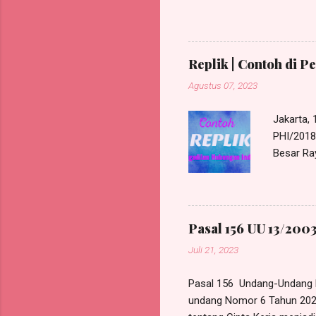
Masalah: PHK Pekerja RINI 
30 Maret 2023 pekerja tidak
masuk kerja untuk tanggal 
ijin untuk membawa anak pe
Replik | Contoh di P
adalah tidak ...
Agustus 07, 2023
Jakarta,
PHI/2018/
Besar Ra
Harris Ma
beralamat
580, e-M
bertinda
Pasal 156 UU 13/2003
PHI/2018
Juli 21, 2023
Tergugat
perunding
Pasal 156 Undang-Undang 
undang Nomor 6 Tahun 202