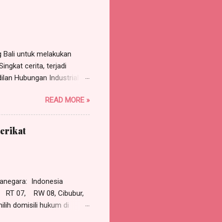
a, s elanjutnya disebut
AN SEKOLAH NUSANTARA,...
Bali untuk melakukan
ngkat cerita, terjadi
ilan Hubungan Industrial
rgugat (perusahaan)
READ MORE »
 Pasal 118 HIR dan asas
tinggal tergugat.
gadili dan memutus
erikat
adalah PHI Jakarta Pusat
dalam Putusan PHI Denpasar
erkuat Mahkamah Agung
negara: Indonesia
RT 07, RW 08, Cibubur,
lih domisili hukum di
pada: ROY, warganegara