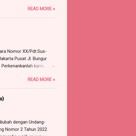
, namun ijin. Benar tanggal
READ MORE »
ukan surat ijin tidak
n disetujui. Pekerja minta
ng dilakukan perusahaan
rkara Nomor XX/Pdt.Sus-
akarta Pusat Jl. Bungur
 Perkenankanlah kami,
e Harris Manalu & Partners,
READ MORE »
 Timur, HP/WA: 0812-8386-
gal 10 Januari 2018,
a Nomor XX/Pdt.Sus-
a)
M EKSEPSI Bahwa eksepsi
lum pernah dilakukan
diubah dengan Undang-
ang Nomor 2 Tahun 2022