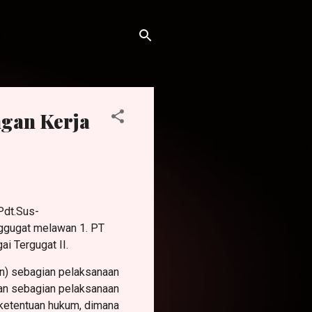
gan Kerja
Pdt.Sus-
ggugat melawan 1. PT
 Tergugat II.
n) sebagian pelaksanaan
han sebagian pelaksanaan
n ketentuan hukum, dimana