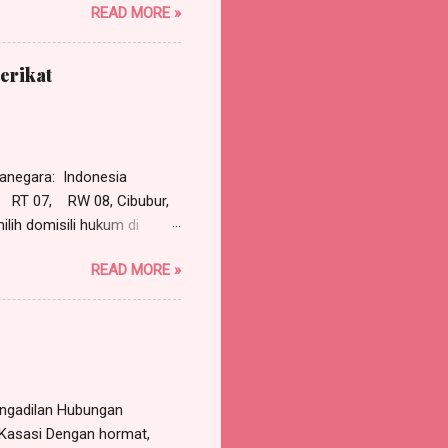
READ MORE »
 Pasal 118 HIR dan asas
tinggal tergugat.
gadili dan memutus
erikat
adalah PHI Jakarta Pusat
dalam Putusan PHI Denpasar
erkuat Mahkamah Agung
negara: Indonesia
RT 07, RW 08, Cibubur,
lih domisili hukum di
pada: ROY, warganegara
READ MORE »
a, Sekretaris Serikat
T Jaya Bersama, beralamat
ersama-sama maupun sendiri-
n atas nama serta
engadilan Hubungan
 Kasasi Dengan hormat,