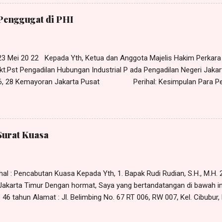
tit pada: Hari : Senin Tanggal : 11 April 2022 Pukul : 10.00 WIB s/d 
No. 5 Pulogadung, Jakarta Timur Adapun yang perlu dirundingkan ad
Penggugat di PHI
ungan kerja (PHK) yang dilakukan PT. Maju Bersama terhadap saya 
 23 Mei 20 22 Kepada Yth, Ketua dan Anggota Majelis Hakim Perkar
kt.Pst Pengadilan Hubungan Industrial P ada Pengadilan Negeri Jakar
 26, 28 Kemayoran Jakarta Pusat Perihal: Kesimpulan Para Pe
anlah kami yang bertandatangan di bawah ini, H arris Manalu , S.H.,
e Harris Manalu & Partners , beralamat di Jl. Al - Akbar Bunder I No. 
imur-13850, selaku kuasa para Penggugat, dalam hal ini Rudi , Dkk (1
an KESIMPULAN dalam p erkara Nomor xx /Pdt.Sus-PHI/2022/PN. Jkt.
Surat Kuasa
RMASALAHAN Bahwa yang menjadi pokok permasalaha n dalam per
 para Penggugat agar Tergugat membayar penggantian sisa cuti tah
al : Pencabutan Kuasa Kepada Yth, 1. Bapak Rudi Rudian, S.H., M.H. 2.
- Jakarta Timur Dengan hormat, Saya yang bertandatangan di bawah in
46 tahun Alamat : Jl. Belimbing No. 67 RT 006, RW 007, Kel. Cibubur,
x Dengan ini memberitahukan bahwa kuasa yang saya berikan sebag
5 Januari 2023 kepada: 1. Rudi Rudian; 2. Dina Dinaan; 3. Piko Pikoan