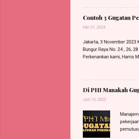
pada RDP Law Office, beral
kuasa tersebut maka sejak 
Contoh 3 Gugatan Pe
lagi dipergunakan untuk kepe
Mei 21, 2024
Jakarta, 3 November 2023 K
Bungur Raya No. 24 , 26, 2
Perkenankan kami, Harris Ma
Bunder I No. 119A, Munjul, 
berdasarkan Surat Kuasa Kh
GUN GUNAWAN , W arga N egara
/jabatan sebagai Legal Ad
Di PHI Manakah Gug
Penggugat ; Dengan ini me
Juni 10, 2022
Manajeme
pekerjaan
pemutusa
pada Pen