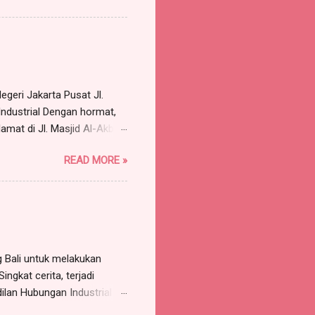
gan saya cabut kuasa/surat
asa tersebut tidak dapat
.H., dan Bapa...
geri Jakarta Pusat Jl.
Industrial Dengan hormat,
amat di Jl. Masjid Al-Akbar
arrismanalu 3 @gmail.com,
READ MORE »
rtindak untuk dan atas nama
Jakarta Barat , p ekerjaan
a, s elanjutnya disebut
AN SEKOLAH NUSANTARA,...
Bali untuk melakukan
ngkat cerita, terjadi
ilan Hubungan Industrial
rgugat (perusahaan)