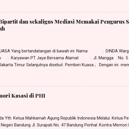
an eksepsi kompetensi relatif dengan mendasarkan pada ketentuan
uitor forum rei , yaitu gugatan diajukan kepada pengadilan di tempat 
a menurut tergugat PHI Denpasar tidak berwenang memeriksa, men
Bipartit dan sekaligus Mediasi Memakai Pengurus S
gugatan yang diajukan si pekerja. Menurut tergugat yang berwenang 
uh
lamat hukum (domisili) perusahaan. Eksepsi tersebut dapat dilihat 
/Pdt.Sus-PHI/2021/ PN.Dps , tanggal 20 September 2021 yang dip
tusan kasasi Nomor 33...
UASA Yang bertandatangan di bawah ini: Nama : DINDA Warga
an : Karyawan PT Jaya Bersama Alamat : Jl. Mangga No. 5 
 Jakarta Timur Selanjutnya disebut Pemberi Kuasa ; Dengan ini memi
uasanya tersebut di bawah ini, dan dengan ini memberikan kuasa ke
, Ketua Serikat Pekerja PT Jaya Bersama; RIO, warganegara Indonesi
PT Jaya Bersama; Masing-masing selaku pengurus Serikat Pekerja P
rcetakan No. 7 Pulogadung, Jakarta Timur , bertindak baik secara b
ori Kasasi di PHI
 selanjutnya disebut sebagai Penerima Kuasa ; K H U S U S Untuk da
ngi dan/atau mewakili Pemberi ...
ada Yth: Ketua Mahkamah Agung Republik Indonesia Melalui: Ketua P
 Negeri Bandung Jl. Surapati No. 47 Bandung Perihal: Kontra Memori