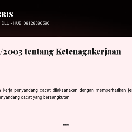
Langsung ke konten utama
RRIS
 DLL - HUB. 08128386580
3/2003 tentang Ketenagakerjaan
ga kerja penyandang cacat dilaksanakan dengan memperhatikan jen
enyandang cacat yang bersangkutan.
***