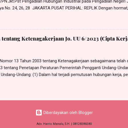
PN.Jkt.Pst Pengadilan Hubungan Industrial pada Pengadilan Negeri J
ya No. 24, 26, 28 JAKARTA PUSAT PERIHAL: REPLIK Dengan hormat,
nalu, S.H ., dan Solagracia, S.H ., Advokat, berkantor pada Law Offic
 di Jl. Masjid Al-Akbar Bunder I No. 119A Munjul, Cipayung, Jakarta
ail: harrismanalu3@gmail.com, berdasarkan Surat Kuasa Khusus tang
k untuk dan atas nama SULASTRI sebagai Penggugat dalam perkar
 tentang Ketenagakerjaan Jo. UU 6/2023 (Cipta Kerj
/PN.Jkt.Pst, dengan ini mengajukan REPLIK, sebagai berikut: DALA
 yang menyatakan pada pokoknya bahwa terhadap perkara a quo be
an bipartit, sehingga Anjuran Mediator yang Pengguga...
Nomor 13 Tahun 2003 tentang Ketenagakerjaan sebagaimana telah 
3 tentang Penetapan Peraturan Pemerintah Pengganti Undang-Und
i Undang-Undang: (1) Dalam hal terjadi pemutusan hubungan kerja,
ng penghargaan masa kerja dan uang penggantian hak yang seharus
sud pada ayat (1) diberikan dengan ketentuan sebagai berikut: a. m
 upah; b. masa kerja 1 (satu) tahun atau lebih tetapi kurang dari 2 (du
tahun atau lebih tetapi kurang dari 3 (tiga) tahun, 3 (tiga) bulan upah;
ang dari 4 (empat) tahun, 4 (empat) bulan upah; e. masa kerja 4 (empat
Diberdayakan oleh Blogger
(...
Adv. Harris Manalu, S.H. | 08128386580