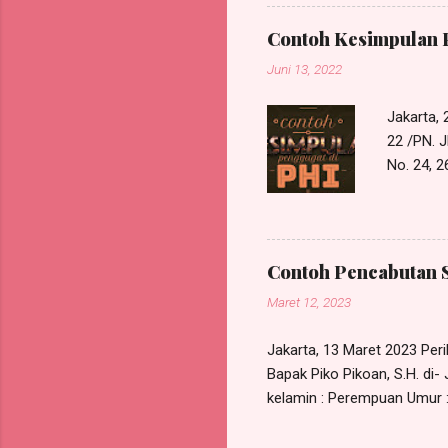
melakukan perundingan bipar
PT. Maju Berama Jl. Mawar 
Contoh Kesimpulan 
permasalahan pemutusan hub
Juni 13, 2022
Jakarta,
22 /PN. J
No. 24,
Perkenank
Law Offic
Jakarta T
mengajuk
Contoh Pencabutan 
POKOK PE
Maret 12, 2023
tuntutan
t...
Jakarta, 13 Maret 2023 Perih
Bapak Piko Pikoan, S.H. di
kelamin : Perempuan Umur : 
NIK KTP : xxxxxxxxxxxxxxx
555/SKK/I/2023, bertanggal 