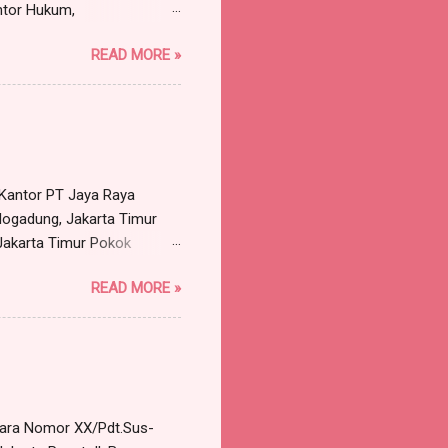
ntor Hukum,
, Kabupaten Bogor,
READ MORE »
untuk dan atas nama PT
 Bogor, dengan ini
n Liana Sari, Dkk (3
Pengadilan Negeri Bandung
at Kantor PT Jaya Raya
dung, Jakarta Timur
 Jakarta Timur Pokok
, namun ijin. Benar tanggal
READ MORE »
ukan surat ijin tidak
n disetujui. Pekerja minta
ng dilakukan perusahaan
rkara Nomor XX/Pdt.Sus-