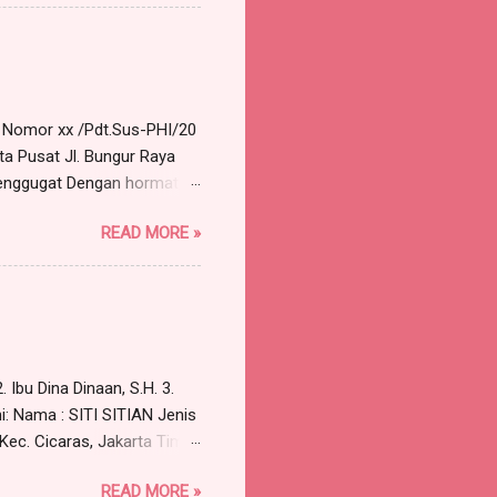
selesai Tempat : Ruang Rapat
alah terkait dengan
pada tanggal 30 Maret...
a Nomor xx /Pdt.Sus-PHI/20
ta Pusat Jl. Bungur Raya
nggugat Dengan hormat,
 Advokat berkantor pada
READ MORE »
119 A, Munjul, Cipayung,
57 orang) , dengan ini
Pst , sebagai berikut:
kara a quo adalah
unan para Penggugat untuk
 Ibu Dina Dinaan, S.H. 3.
i: Nama : SITI SITIAN Jenis
 Kec. Cicaras, Jakarta Timur
aimana Surat Kuasa Nomor:
READ MORE »
; Para Advokat, berkantor