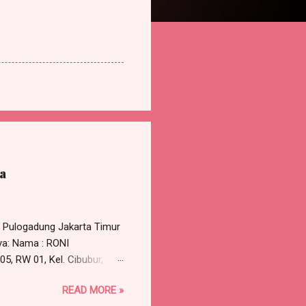
a
5 Pulogadung Jakarta Timur
ya: Nama : RONI
5, RW 01, Kel. Cibubur,
 perlu dirundingkan secara
READ MORE »
permohonan untuk