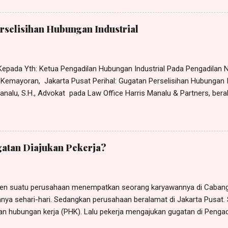
amat di Jl. Bangun No. 5 Jakarta Timur, dengan ini saya CABUT. Den
tanggal ditandatanganinya surat pencabutan kuasa ini maka surat ku
rselisihan Hubungan Industrial
ntingan apapun juga. Bapak Rudi Rudian, S.H., M.H., Ibu Dina Dinaan, S
epada Yth: Ketua Pengadilan Hubungan Industrial Pada Pengadilan Ne
8 Kemayoran, Jakarta Pusat Perihal: Gugatan Perselisihan Hubungan 
nalu, S.H., Advokat pada Law Office Harris Manalu & Partners, beral
Cipayung, Jakarta Timur - 13850, Telp.: 0812 - 8386 - 580, e-M ail: h
usus tertanggal 30 Oktober 2023 (terlampir), dari dan karenanya be
 Indonesia , beralamat di Jl. xxx No. x, RT x, RW x, Kel. x, Kec. x, 
visor Human Resource Development (HRD) Yayasan Sekolah Nusantar
atan Diajukan Pekerja?
ngajukan gugatan perselisihan hubungan industrial kepada YAYAS
n suatu perusahaan menempatkan seorang karyawannya di Cabang 
nya sehari-hari. Sedangkan perusahaan beralamat di Jakarta Pusat. Si
n hubungan kerja (PHK). Lalu pekerja mengajukan gugatan di Pengad
gadilan Negeri (PHI) Denpasar. Terhadap gugatan tersebut kuasa te