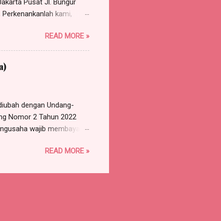
akarta Pusat Jl. Bungur
 Perkenankanlah kami,
e Harris Manalu & Partners,
READ MORE »
 Timur, HP/WA: 0812-8386-
gal 10 Januari 2018,
a Nomor XX/Pdt.Sus-
a)
M EKSEPSI Bahwa eksepsi
lum pernah dilakukan
diubah dengan Undang-
ang Nomor 2 Tahun 2022
 pengusaha wajib membayar
nya diterima. (2) Uang
READ MORE »
asa kerja kurang dari 1
a) tahun, 2 (dua) bulan
 d. masa kerja 3 (tiga)
) tahun atau lebih tetapi