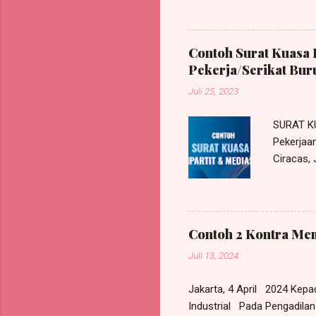
mengajuk
actor seq
Karenany
Contoh Surat Kuasa 
perkara/
Pekerja/Serikat Bur
sesuai a
Juli 25, 2023
Nomor 11
dalam pu
SURAT K
Pekerja
Ciracas,
kantor k
Indonesia
Pekerja 
di Jl. Pe
Contoh 2 Kontra Mem
sendiri ,
Juli 13, 2024
mendampi
Jakarta, 4 April 2024 Kep
Industrial Pada Pengadilan