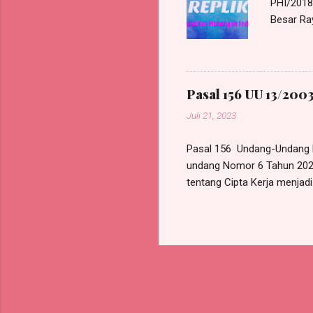
PHI/2018/
Besar Ra
Harris Ma
beralamat
580, e-M
bertinda
Pasal 156 UU 13/2003
PHI/2018
Juli 21, 2023
Tergugat
perunding
Pasal 156 Undang-Undang 
undang Nomor 6 Tahun 202
tentang Cipta Kerja menjad
uang pesangon dan/atau ua
pesangon sebagaimana dimak
(satu) tahun, 1 (satu) bulan
upah; c. masa kerja 2 (dua) 
tahun atau lebih tetapi kur
kurang dari 5 (lima) tahun, 5 