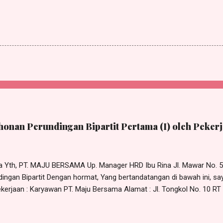
onan Perundingan Bipartit Pertama (I) oleh Pekerj
da Yth, PT. MAJU BERSAMA Up. Manager HRD Ibu Rina Jl. Mawar No. 
ingan Bipartit Dengan hormat, Yang bertandatangan di bawah ini, sa
erjaan : Karyawan PT. Maju Bersama Alamat : Jl. Tongkol No. 10 RT 0
r Sehubungan dengan adanya permasalahan hubungan industrial yang
an manajemen PT. Maju Bersama, maka dengan ini saya mengajukan 