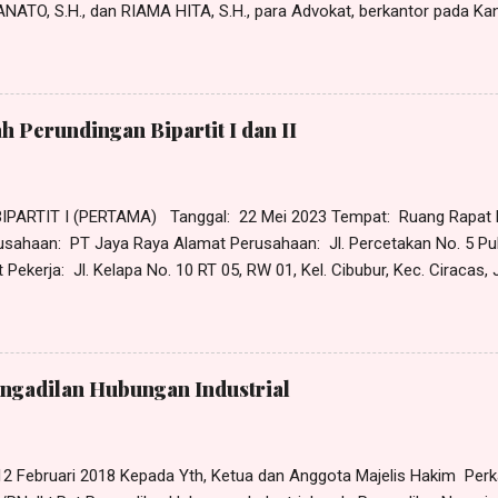
NATO, S.H., dan RIAMA HITA, S.H., para Advokat, berkantor pada Ka
PARTNERS”, beralamat di Jl. ______, No. _, Kel. ____, Kec. _____
husus tanggal 25 Desember 2023 dari dan karenanya sah bertindak 
 di Jl. ______ No. __ Desa ___, Kecamatan _________, Kabupaten
Kasasi terhadap Memori Kasasi atas permohonan kasasi yang diajuka
h Perundingan Bipartit I dan II
on Kasasi terhadap Putusan Pengadilan Hubungan Industrial pada 
24 /PN Bdg,...
PARTIT I (PERTAMA) Tanggal: 22 Mei 2023 Tempat: Ruang Rap
aya Raya Alamat Perusahaan: Jl. Percetakan No. 5 Puloga
ekerja: Jl. Kelapa No. 10 RT 05, RW 01, Kel. Cibubur, Kec. Ciracas,
Pendapat Pekerja: Tidak benar pekerja mangkir tanggal 30 Maret 2023
 masuk kerja, namun pada tanggal 29 Maret 2023 pekerja telah mengaj
30 Maret 2023 kepada atasan langsung pekerja, yaitu Pak Gunawan, da
kerja ke rumah sakit operasi benjolan di lehernya. Lagi pula PHK ya
engadilan Hubungan Industrial
 12 Februari 2018 Kepada Yth, Ketua dan Anggota Majelis Hakim Pe