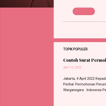
UU 13/2003
TOPIK POPULER
Contoh Surat Permoh
April 12, 2023
Jakarta, 4 April 2022 Kepa
Perihal: Permohonan Perund
Warganegara : Indonesia Pek
Kec. Ciracas, Jakarta Timu
bipartit antara saya deng