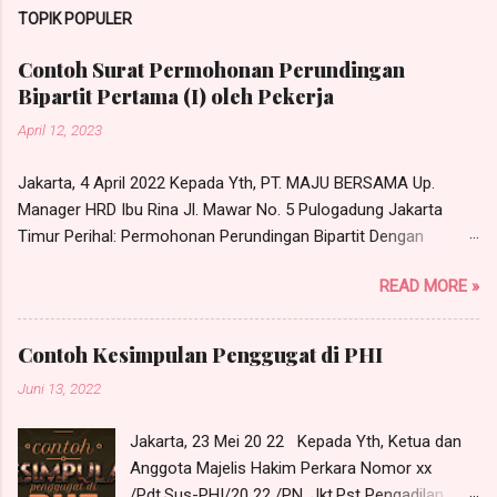
TOPIK POPULER
Contoh Surat Permohonan Perundingan
Bipartit Pertama (I) oleh Pekerja
April 12, 2023
Jakarta, 4 April 2022 Kepada Yth, PT. MAJU BERSAMA Up.
Manager HRD Ibu Rina Jl. Mawar No. 5 Pulogadung Jakarta
Timur Perihal: Permohonan Perundingan Bipartit Dengan
hormat, Yang bertandatangan di bawah ini, saya: Nama : RONI
READ MORE »
Warganegara : Indonesia Pekerjaan : Karyawan PT. Maju
Bersama Alamat : Jl. Tongkol No. 10 RT 05, RW 01, Kel. Cibubur,
Kec. Ciracas, Jakarta Timur Sehubungan dengan adanya
Contoh Kesimpulan Penggugat di PHI
permasalahan hubungan industrial yang perlu dirundingkan
Juni 13, 2022
secara bipartit antara saya dengan manajemen PT. Maju
Bersama, maka dengan ini saya mengajukan permohonan
Jakarta, 23 Mei 20 22 Kepada Yth, Ketua dan
untuk melakukan perundingan bipartit pada: Hari : Senin Tanggal
Anggota Majelis Hakim Perkara Nomor xx
: 11 April 2022 Pukul : 10.00 WIB s/d selesai Tempat : Ruang
/Pdt.Sus-PHI/20 22 /PN. Jkt.Pst Pengadilan