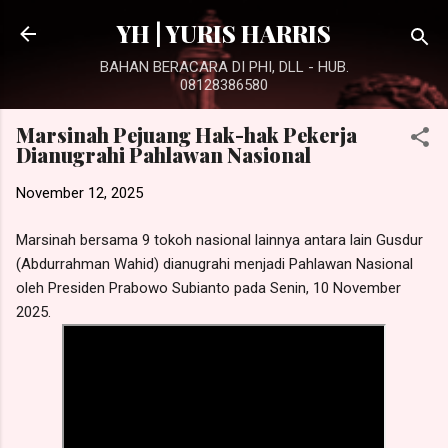
Langsung ke konten utama
YH | YURIS HARRIS
BAHAN BERACARA DI PHI, DLL - HUB.
08128386580
Marsinah Pejuang Hak-hak Pekerja
Dianugrahi Pahlawan Nasional
November 12, 2025
Marsinah bersama 9 tokoh nasional lainnya antara lain Gusdur
(Abdurrahman Wahid) dianugrahi menjadi Pahlawan Nasional
oleh Presiden Prabowo Subianto pada Senin, 10 November
2025.