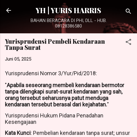
Langsung ke konten utama
YH | YURIS HARRIS
BAHAN BERACARA DI PHI, DLL - HUB.
08128386580
Yurisprudensi Pembeli Kendaraan
Tanpa Surat
Juni 05, 2025
Yurisprudensi Nomor 3/Yur/Pid/2018:
"
Apabila seseorang membeli kendaraan bermotor
tanpa dilengkapi surat-surat kendaraan yang sah,
orang tersebut seharusnya patut menduga
kendaraan tersebut berasal dari kejahatan.
"
Yurisprudensi Hukum Pidana Penadahan
Kesengajaan
Kata Kunci
: Pembelian kendaraan tanpa surat; unsur