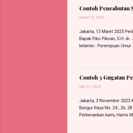
mengajuk
Contoh Pencabutan 
POKOK PE
Maret 12, 2023
tuntutan
t...
Jakarta, 13 Maret 2023 Perih
Bapak Piko Pikoan, S.H. di
kelamin : Perempuan Umur : 
NIK KTP : xxxxxxxxxxxxxxx
555/SKK/I/2023, bertanggal 
pada RDP Law Office, beral
kuasa tersebut maka sejak 
Contoh 3 Gugatan Pe
lagi dipergunakan untuk kepe
Mei 21, 2024
Jakarta, 3 November 2023 K
Bungur Raya No. 24 , 26, 2
Perkenankan kami, Harris Ma
Bunder I No. 119A, Munjul, 
berdasarkan Surat Kuasa Kh