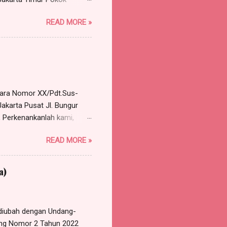
, namun ijin. Benar tanggal
READ MORE »
ukan surat ijin tidak
n disetujui. Pekerja minta
ng dilakukan perusahaan
rkara Nomor XX/Pdt.Sus-
akarta Pusat Jl. Bungur
 Perkenankanlah kami,
e Harris Manalu & Partners,
READ MORE »
 Timur, HP/WA: 0812-8386-
gal 10 Januari 2018,
a Nomor XX/Pdt.Sus-
a)
M EKSEPSI Bahwa eksepsi
lum pernah dilakukan
diubah dengan Undang-
ang Nomor 2 Tahun 2022