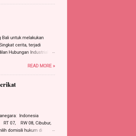
Jakarta Barat , p ekerjaan
a, s elanjutnya disebut
AN SEKOLAH NUSANTARA,...
Bali untuk melakukan
ngkat cerita, terjadi
ilan Hubungan Industrial
rgugat (perusahaan)
READ MORE »
 Pasal 118 HIR dan asas
tinggal tergugat.
gadili dan memutus
erikat
adalah PHI Jakarta Pusat
dalam Putusan PHI Denpasar
erkuat Mahkamah Agung
negara: Indonesia
RT 07, RW 08, Cibubur,
lih domisili hukum di