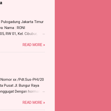
a
5 Pulogadung Jakarta Timur
ya: Nama : RONI
5, RW 01, Kel. Cibubur,
 perlu dirundingkan secara
READ MORE »
permohonan untuk
selesai Tempat : Ruang Rapat
alah terkait dengan
pada tanggal 30 Maret...
a Nomor xx /Pdt.Sus-PHI/20
ta Pusat Jl. Bungur Raya
nggugat Dengan hormat,
 Advokat berkantor pada
READ MORE »
119 A, Munjul, Cipayung,
57 orang) , dengan ini