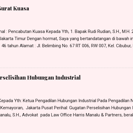
an KESIMPULAN dalam p erkara Nomor xx /Pdt.Sus-PHI/2022/PN. Jkt.
Surat Kuasa
RMASALAHAN Bahwa yang menjadi pokok permasalaha n dalam per
 para Penggugat agar Tergugat membayar penggantian sisa cuti tah
al : Pencabutan Kuasa Kepada Yth, 1. Bapak Rudi Rudian, S.H., M.H. 2.
- Jakarta Timur Dengan hormat, Saya yang bertandatangan di bawah in
46 tahun Alamat : Jl. Belimbing No. 67 RT 006, RW 007, Kel. Cibubur,
x Dengan ini memberitahukan bahwa kuasa yang saya berikan sebag
5 Januari 2023 kepada: 1. Rudi Rudian; 2. Dina Dinaan; 3. Piko Pikoan
amat di Jl. Bangun No. 5 Jakarta Timur, dengan ini saya CABUT. Den
tanggal ditandatanganinya surat pencabutan kuasa ini maka surat ku
rselisihan Hubungan Industrial
ntingan apapun juga. Bapak Rudi Rudian, S.H., M.H., Ibu Dina Dinaan, S
epada Yth: Ketua Pengadilan Hubungan Industrial Pada Pengadilan Ne
8 Kemayoran, Jakarta Pusat Perihal: Gugatan Perselisihan Hubungan 
nalu, S.H., Advokat pada Law Office Harris Manalu & Partners, beral
Cipayung, Jakarta Timur - 13850, Telp.: 0812 - 8386 - 580, e-M ail: h
usus tertanggal 30 Oktober 2023 (terlampir), dari dan karenanya be