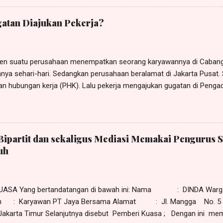
 Indonesia , beralamat di Jl. xxx No. x, RT x, RW x, Kel. x, Kec. x, 
visor Human Resource Development (HRD) Yayasan Sekolah Nusantar
atan Diajukan Pekerja?
ngajukan gugatan perselisihan hubungan industrial kepada YAYAS
n suatu perusahaan menempatkan seorang karyawannya di Cabang 
nya sehari-hari. Sedangkan perusahaan beralamat di Jakarta Pusat. Si
n hubungan kerja (PHK). Lalu pekerja mengajukan gugatan di Pengad
gadilan Negeri (PHI) Denpasar. Terhadap gugatan tersebut kuasa te
an eksepsi kompetensi relatif dengan mendasarkan pada ketentuan
uitor forum rei , yaitu gugatan diajukan kepada pengadilan di tempat 
a menurut tergugat PHI Denpasar tidak berwenang memeriksa, men
Bipartit dan sekaligus Mediasi Memakai Pengurus S
gugatan yang diajukan si pekerja. Menurut tergugat yang berwenang 
uh
lamat hukum (domisili) perusahaan. Eksepsi tersebut dapat dilihat 
/Pdt.Sus-PHI/2021/ PN.Dps , tanggal 20 September 2021 yang dip
tusan kasasi Nomor 33...
UASA Yang bertandatangan di bawah ini: Nama : DINDA Warga
an : Karyawan PT Jaya Bersama Alamat : Jl. Mangga No. 5 
 Jakarta Timur Selanjutnya disebut Pemberi Kuasa ; Dengan ini memi