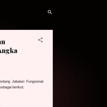
an
 Angka
ntang Jabatan Fungsional
sebagai berikut:
.