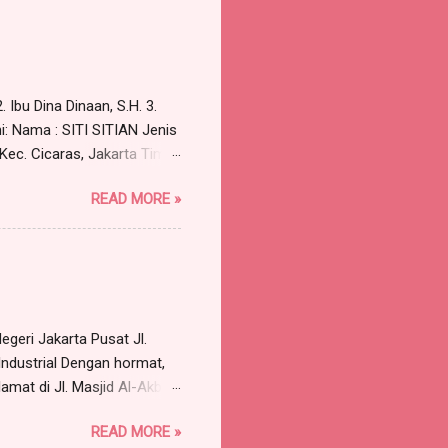
Pst , sebagai berikut:
kara a quo adalah
unan para Penggugat untuk
 Ibu Dina Dinaan, S.H. 3.
i: Nama : SITI SITIAN Jenis
 Kec. Cicaras, Jakarta Timur
aimana Surat Kuasa Nomor:
READ MORE »
; Para Advokat, berkantor
gan saya cabut kuasa/surat
asa tersebut tidak dapat
.H., dan Bapa...
geri Jakarta Pusat Jl.
Industrial Dengan hormat,
amat di Jl. Masjid Al-Akbar
arrismanalu 3 @gmail.com,
READ MORE »
rtindak untuk dan atas nama