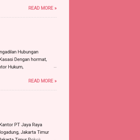
pada: ROY, warganegara
READ MORE »
a, Sekretaris Serikat
T Jaya Bersama, beralamat
ersama-sama maupun sendiri-
n atas nama serta
engadilan Hubungan
 Kasasi Dengan hormat,
ntor Hukum,
, Kabupaten Bogor,
READ MORE »
untuk dan atas nama PT
 Bogor, dengan ini
n Liana Sari, Dkk (3
Pengadilan Negeri Bandung
at Kantor PT Jaya Raya
dung, Jakarta Timur
 Jakarta Timur Pokok