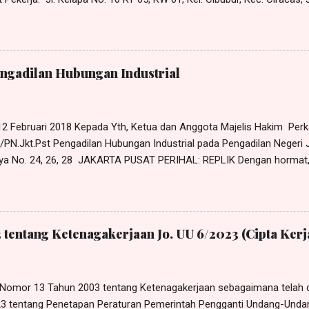
Pendapat Pekerja: Tidak benar pekerja mangkir tanggal 30 Maret 2023
 masuk kerja, namun pada tanggal 29 Maret 2023 pekerja telah mengaj
30 Maret 2023 kepada atasan langsung pekerja, yaitu Pak Gunawan, da
kerja ke rumah sakit operasi benjolan di lehernya. Lagi pula PHK ya
engadilan Hubungan Industrial
 12 Februari 2018 Kepada Yth, Ketua dan Anggota Majelis Hakim Pe
PN.Jkt.Pst Pengadilan Hubungan Industrial pada Pengadilan Negeri J
ya No. 24, 26, 28 JAKARTA PUSAT PERIHAL: REPLIK Dengan hormat,
nalu, S.H ., dan Solagracia, S.H ., Advokat, berkantor pada Law Offic
 di Jl. Masjid Al-Akbar Bunder I No. 119A Munjul, Cipayung, Jakarta
ail: harrismanalu3@gmail.com, berdasarkan Surat Kuasa Khusus tang
k untuk dan atas nama SULASTRI sebagai Penggugat dalam perkar
 tentang Ketenagakerjaan Jo. UU 6/2023 (Cipta Kerj
/PN.Jkt.Pst, dengan ini mengajukan REPLIK, sebagai berikut: DALA
 yang menyatakan pada pokoknya bahwa terhadap perkara a quo be
an bipartit, sehingga Anjuran Mediator yang Pengguga...
Nomor 13 Tahun 2003 tentang Ketenagakerjaan sebagaimana telah 
3 tentang Penetapan Peraturan Pemerintah Pengganti Undang-Und