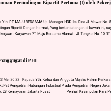
onan Perundingan Bipartit Pertama (I) oleh Pekerj
da Yth, PT. MAJU BERSAMA Up. Manager HRD Ibu Rina Jl. Mawar No. 
ingan Bipartit Dengan hormat, Yang bertandatangan di bawah ini, sa
erjaan : Karyawan PT. Maju Bersama Alamat : Jl. Tongkol No. 10 RT 0
r Sehubungan dengan adanya permasalahan hubungan industrial yang
an manajemen PT. Maju Bersama, maka dengan ini saya mengajukan 
tit pada: Hari : Senin Tanggal : 11 April 2022 Pukul : 10.00 WIB s/d 
No. 5 Pulogadung, Jakarta Timur Adapun yang perlu dirundingkan ad
Penggugat di PHI
ungan kerja (PHK) yang dilakukan PT. Maju Bersama terhadap saya 
 23 Mei 20 22 Kepada Yth, Ketua dan Anggota Majelis Hakim Perkar
kt.Pst Pengadilan Hubungan Industrial P ada Pengadilan Negeri Jakar
 26, 28 Kemayoran Jakarta Pusat Perihal: Kesimpulan Para Pe
anlah kami yang bertandatangan di bawah ini, H arris Manalu , S.H.,
e Harris Manalu & Partners , beralamat di Jl. Al - Akbar Bunder I No. 
imur-13850, selaku kuasa para Penggugat, dalam hal ini Rudi , Dkk (1