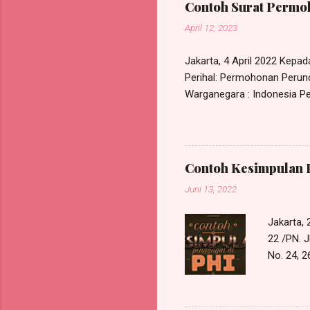
Contoh Surat Permoh
April 12, 2023
Jakarta, 4 April 2022 Kepa
Perihal: Permohonan Perund
Warganegara : Indonesia Pek
Kec. Ciracas, Jakarta Timu
bipartit antara saya deng
melakukan perundingan bipar
PT. Maju Berama Jl. Mawar 
Contoh Kesimpulan 
permasalahan pemutusan hub
Juni 13, 2022
Jakarta,
22 /PN. J
No. 24,
Perkenank
Law Offic
Jakarta T