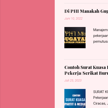
GUN GUNAWAN , W arga N egara
/jabatan sebagai Legal Ad
Di PHI Manakah Gug
Penggugat ; Dengan ini me
Juni 10, 2022
Manajeme
pekerjaan
pemutusa
pada Pen
mengajuk
actor seq
Karenany
Contoh Surat Kuasa 
perkara/
Pekerja/Serikat Bur
sesuai a
Juli 25, 2023
Nomor 11
dalam pu
SURAT K
Pekerja
Ciracas,