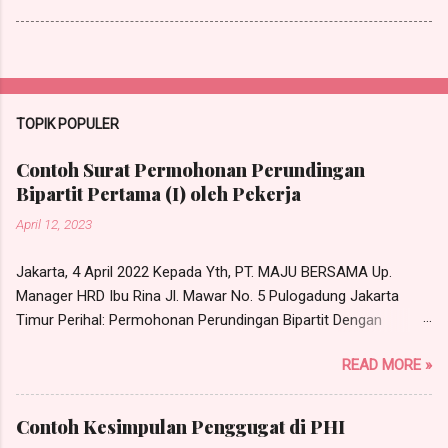
TOPIK POPULER
Contoh Surat Permohonan Perundingan
Bipartit Pertama (I) oleh Pekerja
April 12, 2023
Jakarta, 4 April 2022 Kepada Yth, PT. MAJU BERSAMA Up.
Manager HRD Ibu Rina Jl. Mawar No. 5 Pulogadung Jakarta
Timur Perihal: Permohonan Perundingan Bipartit Dengan
hormat, Yang bertandatangan di bawah ini, saya: Nama : RONI
READ MORE »
Warganegara : Indonesia Pekerjaan : Karyawan PT. Maju
Bersama Alamat : Jl. Tongkol No. 10 RT 05, RW 01, Kel. Cibubur,
Kec. Ciracas, Jakarta Timur Sehubungan dengan adanya
Contoh Kesimpulan Penggugat di PHI
permasalahan hubungan industrial yang perlu dirundingkan