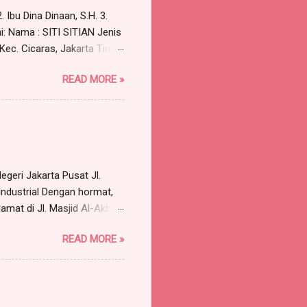
 Ibu Dina Dinaan, S.H. 3.
i: Nama : SITI SITIAN Jenis
 Kec. Cicaras, Jakarta Timur
aimana Surat Kuasa Nomor:
READ MORE »
; Para Advokat, berkantor
gan saya cabut kuasa/surat
asa tersebut tidak dapat
.H., dan Bapa...
geri Jakarta Pusat Jl.
Industrial Dengan hormat,
amat di Jl. Masjid Al-Akbar
arrismanalu 3 @gmail.com,
READ MORE »
rtindak untuk dan atas nama
Jakarta Barat , p ekerjaan
a, s elanjutnya disebut
AN SEKOLAH NUSANTARA,...