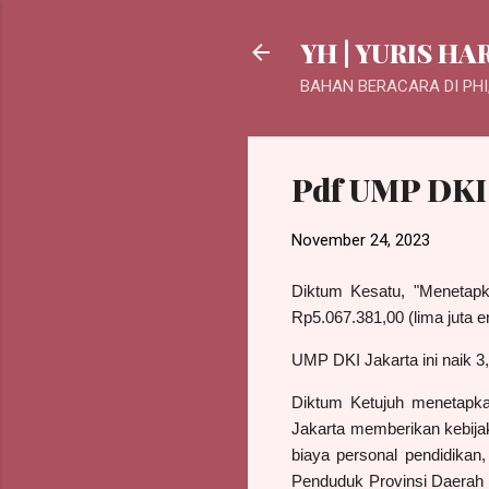
YH | YURIS HA
BAHAN BERACARA DI PHI,
Pdf UMP DKI 
November 24, 2023
Diktum Kesatu, "M
enetap
Rp5.067.381,00
(
lima
juta
e
UMP DKI Jakarta ini naik 3
Diktum Ketujuh menetapk
Jakarta memberikan
kebij
biaya personal pendidikan
Penduduk Provinsi
Daerah 