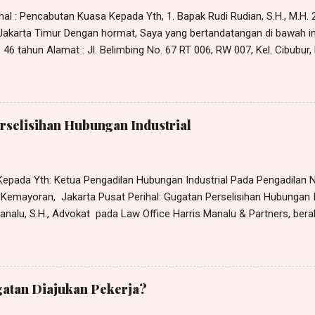
al : Pencabutan Kuasa Kepada Yth, 1. Bapak Rudi Rudian, S.H., M.H. 2.
- Jakarta Timur Dengan hormat, Saya yang bertandatangan di bawah in
46 tahun Alamat : Jl. Belimbing No. 67 RT 006, RW 007, Kel. Cibubur,
x Dengan ini memberitahukan bahwa kuasa yang saya berikan sebag
5 Januari 2023 kepada: 1. Rudi Rudian; 2. Dina Dinaan; 3. Piko Pikoan
amat di Jl. Bangun No. 5 Jakarta Timur, dengan ini saya CABUT. Den
tanggal ditandatanganinya surat pencabutan kuasa ini maka surat ku
rselisihan Hubungan Industrial
ntingan apapun juga. Bapak Rudi Rudian, S.H., M.H., Ibu Dina Dinaan, S
epada Yth: Ketua Pengadilan Hubungan Industrial Pada Pengadilan Ne
8 Kemayoran, Jakarta Pusat Perihal: Gugatan Perselisihan Hubungan 
nalu, S.H., Advokat pada Law Office Harris Manalu & Partners, beral
Cipayung, Jakarta Timur - 13850, Telp.: 0812 - 8386 - 580, e-M ail: h
usus tertanggal 30 Oktober 2023 (terlampir), dari dan karenanya be
 Indonesia , beralamat di Jl. xxx No. x, RT x, RW x, Kel. x, Kec. x, 
visor Human Resource Development (HRD) Yayasan Sekolah Nusantar
atan Diajukan Pekerja?
ngajukan gugatan perselisihan hubungan industrial kepada YAYAS