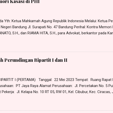
ori Kasasi di PHI
 selanjutnya disebut sebagai Penerima Kuasa ; K H U S U S Untuk da
ngi dan/atau mewakili Pemberi ...
ada Yth: Ketua Mahkamah Agung Republik Indonesia Melalui: Ketua P
 Negeri Bandung Jl. Surapati No. 47 Bandung Perihal: Kontra Memori
NATO, S.H., dan RIAMA HITA, S.H., para Advokat, berkantor pada Ka
PARTNERS”, beralamat di Jl. ______, No. _, Kel. ____, Kec. _____
husus tanggal 25 Desember 2023 dari dan karenanya sah bertindak 
 di Jl. ______ No. __ Desa ___, Kecamatan _________, Kabupaten
Kasasi terhadap Memori Kasasi atas permohonan kasasi yang diajuka
h Perundingan Bipartit I dan II
on Kasasi terhadap Putusan Pengadilan Hubungan Industrial pada 
24 /PN Bdg,...
PARTIT I (PERTAMA) Tanggal: 22 Mei 2023 Tempat: Ruang Rap
aya Raya Alamat Perusahaan: Jl. Percetakan No. 5 Puloga
ekerja: Jl. Kelapa No. 10 RT 05, RW 01, Kel. Cibubur, Kec. Ciracas,
Pendapat Pekerja: Tidak benar pekerja mangkir tanggal 30 Maret 2023
 masuk kerja, namun pada tanggal 29 Maret 2023 pekerja telah mengaj
30 Maret 2023 kepada atasan langsung pekerja, yaitu Pak Gunawan, da