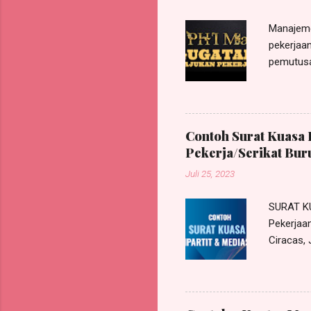
Manajeme
pekerjaan
pemutusa
pada Pen
mengajuk
actor seq
Karenany
Contoh Surat Kuasa 
perkara/
Pekerja/Serikat Bur
sesuai a
Juli 25, 2023
Nomor 11
dalam pu
SURAT K
Pekerja
Ciracas,
kantor k
Indonesia
Pekerja 
di Jl. Pe