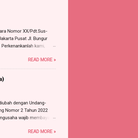
ng dilakukan perusahaan
rkara Nomor XX/Pdt.Sus-
akarta Pusat Jl. Bungur
 Perkenankanlah kami,
e Harris Manalu & Partners,
READ MORE »
 Timur, HP/WA: 0812-8386-
gal 10 Januari 2018,
a Nomor XX/Pdt.Sus-
a)
M EKSEPSI Bahwa eksepsi
lum pernah dilakukan
diubah dengan Undang-
ang Nomor 2 Tahun 2022
 pengusaha wajib membayar
nya diterima. (2) Uang
READ MORE »
asa kerja kurang dari 1