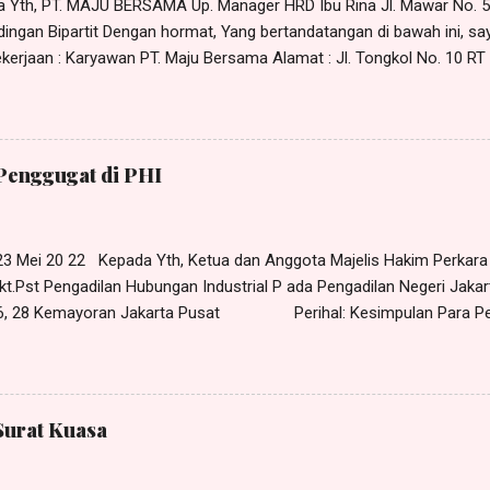
da Yth, PT. MAJU BERSAMA Up. Manager HRD Ibu Rina Jl. Mawar No. 
ingan Bipartit Dengan hormat, Yang bertandatangan di bawah ini, sa
erjaan : Karyawan PT. Maju Bersama Alamat : Jl. Tongkol No. 10 RT 0
r Sehubungan dengan adanya permasalahan hubungan industrial yang
an manajemen PT. Maju Bersama, maka dengan ini saya mengajukan 
tit pada: Hari : Senin Tanggal : 11 April 2022 Pukul : 10.00 WIB s/d 
No. 5 Pulogadung, Jakarta Timur Adapun yang perlu dirundingkan ad
Penggugat di PHI
ungan kerja (PHK) yang dilakukan PT. Maju Bersama terhadap saya 
 23 Mei 20 22 Kepada Yth, Ketua dan Anggota Majelis Hakim Perkar
kt.Pst Pengadilan Hubungan Industrial P ada Pengadilan Negeri Jakar
 26, 28 Kemayoran Jakarta Pusat Perihal: Kesimpulan Para Pe
anlah kami yang bertandatangan di bawah ini, H arris Manalu , S.H.,
e Harris Manalu & Partners , beralamat di Jl. Al - Akbar Bunder I No. 
imur-13850, selaku kuasa para Penggugat, dalam hal ini Rudi , Dkk (1
an KESIMPULAN dalam p erkara Nomor xx /Pdt.Sus-PHI/2022/PN. Jkt.
Surat Kuasa
RMASALAHAN Bahwa yang menjadi pokok permasalaha n dalam per
 para Penggugat agar Tergugat membayar penggantian sisa cuti tah