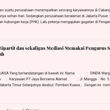
n suatu perusahaan menempatkan seorang karyawannya di Cabang 
nya sehari-hari. Sedangkan perusahaan beralamat di Jakarta Pusat. Si
n hubungan kerja (PHK). Lalu pekerja mengajukan gugatan di Pengad
gadilan Negeri (PHI) Denpasar. Terhadap gugatan tersebut kuasa te
an eksepsi kompetensi relatif dengan mendasarkan pada ketentuan
uitor forum rei , yaitu gugatan diajukan kepada pengadilan di tempat 
a menurut tergugat PHI Denpasar tidak berwenang memeriksa, men
Bipartit dan sekaligus Mediasi Memakai Pengurus S
gugatan yang diajukan si pekerja. Menurut tergugat yang berwenang 
uh
lamat hukum (domisili) perusahaan. Eksepsi tersebut dapat dilihat 
/Pdt.Sus-PHI/2021/ PN.Dps , tanggal 20 September 2021 yang dip
tusan kasasi Nomor 33...
UASA Yang bertandatangan di bawah ini: Nama : DINDA Warga
an : Karyawan PT Jaya Bersama Alamat : Jl. Mangga No. 5 
 Jakarta Timur Selanjutnya disebut Pemberi Kuasa ; Dengan ini memi
uasanya tersebut di bawah ini, dan dengan ini memberikan kuasa ke
, Ketua Serikat Pekerja PT Jaya Bersama; RIO, warganegara Indonesi
PT Jaya Bersama; Masing-masing selaku pengurus Serikat Pekerja P
rcetakan No. 7 Pulogadung, Jakarta Timur , bertindak baik secara b