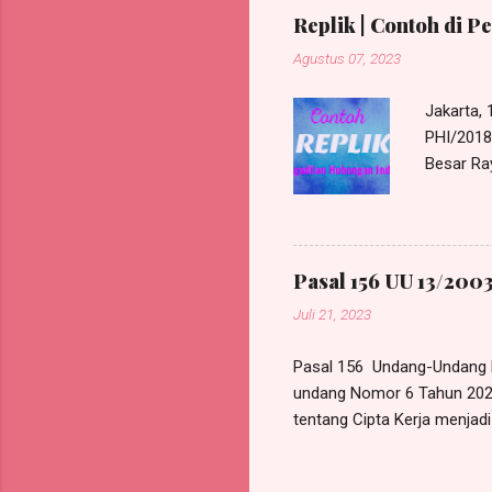
ijin untuk membawa anak pe
Replik | Contoh di P
adalah tidak ...
Agustus 07, 2023
Jakarta,
PHI/2018/
Besar Ra
Harris Ma
beralamat
580, e-M
bertinda
Pasal 156 UU 13/2003
PHI/2018
Juli 21, 2023
Tergugat
perunding
Pasal 156 Undang-Undang 
undang Nomor 6 Tahun 202
tentang Cipta Kerja menjad
uang pesangon dan/atau ua
pesangon sebagaimana dimak