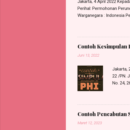
Jakarta, 4 April 2022 Kepa
Perihal: Permohonan Perund
Warganegara : Indonesia Pek
Kec. Ciracas, Jakarta Timu
bipartit antara saya deng
melakukan perundingan bipar
PT. Maju Berama Jl. Mawar 
Contoh Kesimpulan 
permasalahan pemutusan hub
Juni 13, 2022
Jakarta,
22 /PN. J
No. 24,
Perkenank
Law Offic
Jakarta T
mengajuk
Contoh Pencabutan 
POKOK PE
Maret 12, 2023
tuntutan