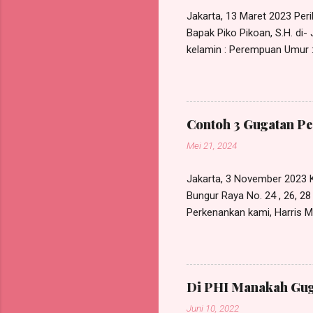
t...
Jakarta, 13 Maret 2023 Perih
Bapak Piko Pikoan, S.H. di
kelamin : Perempuan Umur : 
NIK KTP : xxxxxxxxxxxxxxx
555/SKK/I/2023, bertanggal 
pada RDP Law Office, beral
kuasa tersebut maka sejak 
Contoh 3 Gugatan Pe
lagi dipergunakan untuk kepe
Mei 21, 2024
Jakarta, 3 November 2023 K
Bungur Raya No. 24 , 26, 2
Perkenankan kami, Harris Ma
Bunder I No. 119A, Munjul, 
berdasarkan Surat Kuasa Kh
GUN GUNAWAN , W arga N egara
/jabatan sebagai Legal Ad
Di PHI Manakah Gug
Penggugat ; Dengan ini me
Juni 10, 2022