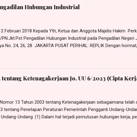
kerja ke rumah sakit operasi benjolan di lehernya. Lagi pula PHK ya
engadilan Hubungan Industrial
 12 Februari 2018 Kepada Yth, Ketua dan Anggota Majelis Hakim Pe
PN.Jkt.Pst Pengadilan Hubungan Industrial pada Pengadilan Negeri J
ya No. 24, 26, 28 JAKARTA PUSAT PERIHAL: REPLIK Dengan hormat,
nalu, S.H ., dan Solagracia, S.H ., Advokat, berkantor pada Law Offic
 di Jl. Masjid Al-Akbar Bunder I No. 119A Munjul, Cipayung, Jakarta
ail: harrismanalu3@gmail.com, berdasarkan Surat Kuasa Khusus tang
k untuk dan atas nama SULASTRI sebagai Penggugat dalam perkar
 tentang Ketenagakerjaan Jo. UU 6/2023 (Cipta Kerj
/PN.Jkt.Pst, dengan ini mengajukan REPLIK, sebagai berikut: DALA
 yang menyatakan pada pokoknya bahwa terhadap perkara a quo be
an bipartit, sehingga Anjuran Mediator yang Pengguga...
Nomor 13 Tahun 2003 tentang Ketenagakerjaan sebagaimana telah 
3 tentang Penetapan Peraturan Pemerintah Pengganti Undang-Und
i Undang-Undang: (1) Dalam hal terjadi pemutusan hubungan kerja,
ng penghargaan masa kerja dan uang penggantian hak yang seharus
sud pada ayat (1) diberikan dengan ketentuan sebagai berikut: a. m