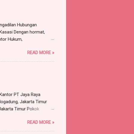
n atas nama serta
engadilan Hubungan
 Kasasi Dengan hormat,
ntor Hukum,
, Kabupaten Bogor,
READ MORE »
untuk dan atas nama PT
 Bogor, dengan ini
n Liana Sari, Dkk (3
Pengadilan Negeri Bandung
at Kantor PT Jaya Raya
dung, Jakarta Timur
 Jakarta Timur Pokok
, namun ijin. Benar tanggal
READ MORE »
ukan surat ijin tidak
n disetujui. Pekerja minta