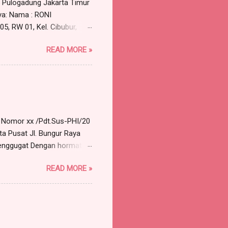
5 Pulogadung Jakarta Timur
ya: Nama : RONI
5, RW 01, Kel. Cibubur,
 perlu dirundingkan secara
READ MORE »
permohonan untuk
selesai Tempat : Ruang Rapat
alah terkait dengan
pada tanggal 30 Maret...
a Nomor xx /Pdt.Sus-PHI/20
ta Pusat Jl. Bungur Raya
nggugat Dengan hormat,
 Advokat berkantor pada
READ MORE »
119 A, Munjul, Cipayung,
57 orang) , dengan ini
Pst , sebagai berikut:
kara a quo adalah
unan para Penggugat untuk