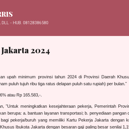
Langsung ke konten utama
RRIS
 DLL - HUB. 08128386580
Jakarta 2024
kan upah minimum provinsi tahun 2024
di
Provinsi
Daerah Khusu
nam puluh
tujuh ribu tiga
ratus delapan puluh satu rupiah
)
per bulan."
,6% atau Rp 165.583,-.
an, "Untuk
meningkatkan kesejahteraan pekerja, Pemerintah Provi
akan berupa:
a.
bantuan layanan transportasi;
b.
penyediaan pangan 
,
bagi pekerja/buruh yang memiliki
Kartu Pekerja Jakarta dengan kr
Khusus Ibukota Jakarta dengan besaran gaji paling besar senilai 1,