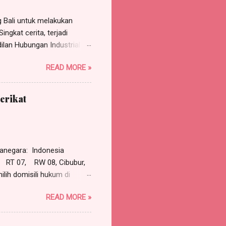
Bali untuk melakukan
ngkat cerita, terjadi
ilan Hubungan Industrial
rgugat (perusahaan)
READ MORE »
 Pasal 118 HIR dan asas
tinggal tergugat.
gadili dan memutus
erikat
adalah PHI Jakarta Pusat
dalam Putusan PHI Denpasar
erkuat Mahkamah Agung
negara: Indonesia
RT 07, RW 08, Cibubur,
lih domisili hukum di
pada: ROY, warganegara
READ MORE »
a, Sekretaris Serikat
T Jaya Bersama, beralamat
ersama-sama maupun sendiri-