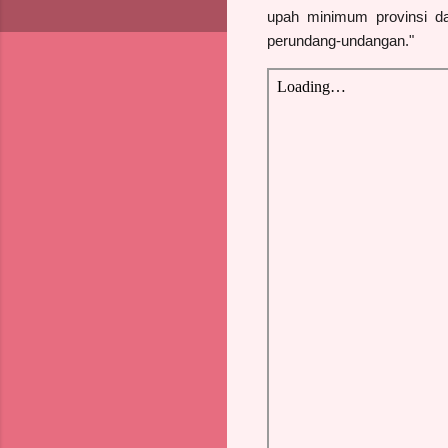
upah minimum provinsi d
perundang-undangan."