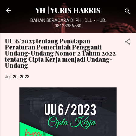
Langsung ke konten utama
YH | YURIS HARRIS
BAHAN BERACARA DI PHI, DLL - HUB.
08128386580
UU 6/2023 tentang Penetapan
Peraturan Pemerintah Pengganti
Undang-Undang Nomor 2 Tahun 2022
tentang Cipta Kerja menjadi Undang-
Undang
Juli 20, 2023