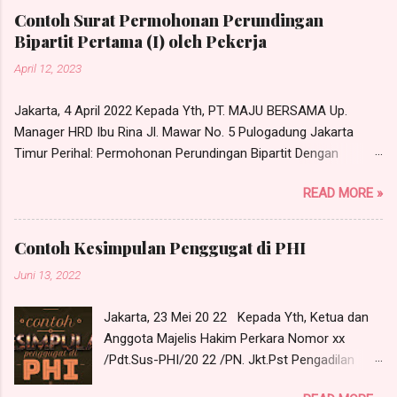
Contoh Surat Permohonan Perundingan
Bipartit Pertama (I) oleh Pekerja
April 12, 2023
Jakarta, 4 April 2022 Kepada Yth, PT. MAJU BERSAMA Up.
Manager HRD Ibu Rina Jl. Mawar No. 5 Pulogadung Jakarta
Timur Perihal: Permohonan Perundingan Bipartit Dengan
hormat, Yang bertandatangan di bawah ini, saya: Nama : RONI
READ MORE »
Warganegara : Indonesia Pekerjaan : Karyawan PT. Maju
Bersama Alamat : Jl. Tongkol No. 10 RT 05, RW 01, Kel. Cibubur,
Kec. Ciracas, Jakarta Timur Sehubungan dengan adanya
Contoh Kesimpulan Penggugat di PHI
permasalahan hubungan industrial yang perlu dirundingkan
Juni 13, 2022
secara bipartit antara saya dengan manajemen PT. Maju
Bersama, maka dengan ini saya mengajukan permohonan
Jakarta, 23 Mei 20 22 Kepada Yth, Ketua dan
untuk melakukan perundingan bipartit pada: Hari : Senin Tanggal
Anggota Majelis Hakim Perkara Nomor xx
: 11 April 2022 Pukul : 10.00 WIB s/d selesai Tempat : Ruang
/Pdt.Sus-PHI/20 22 /PN. Jkt.Pst Pengadilan
Rapat PT. Maju Berama Jl. Mawar No. 5 Pulogadung, Jakarta
Hubungan Industrial P ada Pengadilan Negeri
Timur Adapun yang perlu dirundingkan adalah terkait dengan