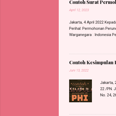
Contoh Surat Permoh
April 12, 2023
Jakarta, 4 April 2022 Kepa
Perihal: Permohonan Perund
Warganegara : Indonesia Pek
Kec. Ciracas, Jakarta Timu
bipartit antara saya deng
melakukan perundingan bipar
PT. Maju Berama Jl. Mawar 
Contoh Kesimpulan 
permasalahan pemutusan hub
Juni 13, 2022
Jakarta,
22 /PN. J
No. 24,
Perkenank
Law Offic
Jakarta T