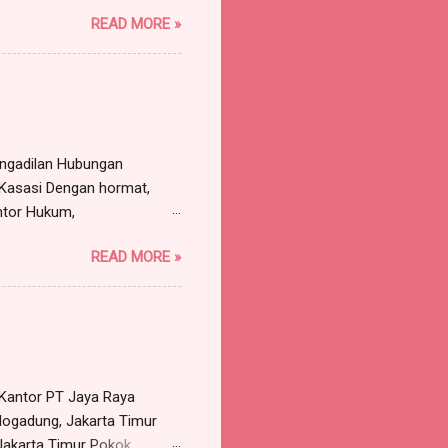
pada: ROY, warganegara
READ MORE »
a, Sekretaris Serikat
T Jaya Bersama, beralamat
ersama-sama maupun sendiri-
n atas nama serta
engadilan Hubungan
 Kasasi Dengan hormat,
ntor Hukum,
, Kabupaten Bogor,
READ MORE »
untuk dan atas nama PT
 Bogor, dengan ini
n Liana Sari, Dkk (3
Pengadilan Negeri Bandung
at Kantor PT Jaya Raya
dung, Jakarta Timur
 Jakarta Timur Pokok