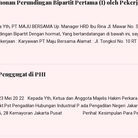
onan Perundingan Bipartit Pertama (I) oleh Pekerj
da Yth, PT. MAJU BERSAMA Up. Manager HRD Ibu Rina Jl. Mawar No. 
ingan Bipartit Dengan hormat, Yang bertandatangan di bawah ini, sa
erjaan : Karyawan PT. Maju Bersama Alamat : Jl. Tongkol No. 10 RT 0
r Sehubungan dengan adanya permasalahan hubungan industrial yang
an manajemen PT. Maju Bersama, maka dengan ini saya mengajukan 
tit pada: Hari : Senin Tanggal : 11 April 2022 Pukul : 10.00 WIB s/d 
No. 5 Pulogadung, Jakarta Timur Adapun yang perlu dirundingkan ad
Penggugat di PHI
ungan kerja (PHK) yang dilakukan PT. Maju Bersama terhadap saya 
 23 Mei 20 22 Kepada Yth, Ketua dan Anggota Majelis Hakim Perkar
kt.Pst Pengadilan Hubungan Industrial P ada Pengadilan Negeri Jakar
 26, 28 Kemayoran Jakarta Pusat Perihal: Kesimpulan Para Pe
anlah kami yang bertandatangan di bawah ini, H arris Manalu , S.H.,
e Harris Manalu & Partners , beralamat di Jl. Al - Akbar Bunder I No. 
imur-13850, selaku kuasa para Penggugat, dalam hal ini Rudi , Dkk (1