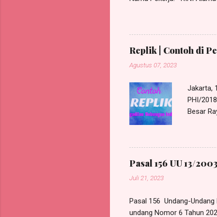
Masalah: PHK Pekerja RINI 
30 Maret 2023 pekerja tidak
masuk kerja untuk tanggal 
ijin untuk membawa anak pe
Replik | Contoh di P
adalah tidak ...
Agustus 07, 2023
Jakarta,
PHI/2018/
Besar Ra
Harris Ma
beralamat
580, e-M
bertinda
Pasal 156 UU 13/2003
PHI/2018
Juli 21, 2023
Tergugat
perunding
Pasal 156 Undang-Undang 
undang Nomor 6 Tahun 202