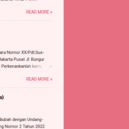
, namun ijin. Benar tanggal
READ MORE »
ukan surat ijin tidak
n disetujui. Pekerja minta
ng dilakukan perusahaan
rkara Nomor XX/Pdt.Sus-
akarta Pusat Jl. Bungur
 Perkenankanlah kami,
e Harris Manalu & Partners,
READ MORE »
 Timur, HP/WA: 0812-8386-
gal 10 Januari 2018,
a Nomor XX/Pdt.Sus-
a)
M EKSEPSI Bahwa eksepsi
lum pernah dilakukan
diubah dengan Undang-
ang Nomor 2 Tahun 2022