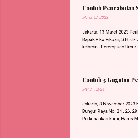
mengajuk
Contoh Pencabutan 
POKOK PE
Maret 12, 2023
tuntutan
t...
Jakarta, 13 Maret 2023 Perih
Bapak Piko Pikoan, S.H. di
kelamin : Perempuan Umur : 
NIK KTP : xxxxxxxxxxxxxxx
555/SKK/I/2023, bertanggal 
pada RDP Law Office, beral
kuasa tersebut maka sejak 
Contoh 3 Gugatan Pe
lagi dipergunakan untuk kepe
Mei 21, 2024
Jakarta, 3 November 2023 K
Bungur Raya No. 24 , 26, 2
Perkenankan kami, Harris Ma
Bunder I No. 119A, Munjul, 
berdasarkan Surat Kuasa Kh