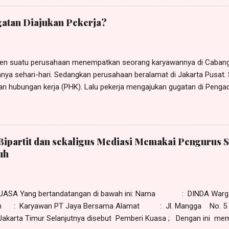
 Indonesia , beralamat di Jl. xxx No. x, RT x, RW x, Kel. x, Kec. x, 
visor Human Resource Development (HRD) Yayasan Sekolah Nusantar
atan Diajukan Pekerja?
ngajukan gugatan perselisihan hubungan industrial kepada YAYAS
n suatu perusahaan menempatkan seorang karyawannya di Cabang 
nya sehari-hari. Sedangkan perusahaan beralamat di Jakarta Pusat. Si
n hubungan kerja (PHK). Lalu pekerja mengajukan gugatan di Pengad
gadilan Negeri (PHI) Denpasar. Terhadap gugatan tersebut kuasa te
an eksepsi kompetensi relatif dengan mendasarkan pada ketentuan
uitor forum rei , yaitu gugatan diajukan kepada pengadilan di tempat 
a menurut tergugat PHI Denpasar tidak berwenang memeriksa, men
Bipartit dan sekaligus Mediasi Memakai Pengurus S
gugatan yang diajukan si pekerja. Menurut tergugat yang berwenang 
uh
lamat hukum (domisili) perusahaan. Eksepsi tersebut dapat dilihat 
/Pdt.Sus-PHI/2021/ PN.Dps , tanggal 20 September 2021 yang dip
tusan kasasi Nomor 33...
UASA Yang bertandatangan di bawah ini: Nama : DINDA Warga
an : Karyawan PT Jaya Bersama Alamat : Jl. Mangga No. 5 
 Jakarta Timur Selanjutnya disebut Pemberi Kuasa ; Dengan ini memi