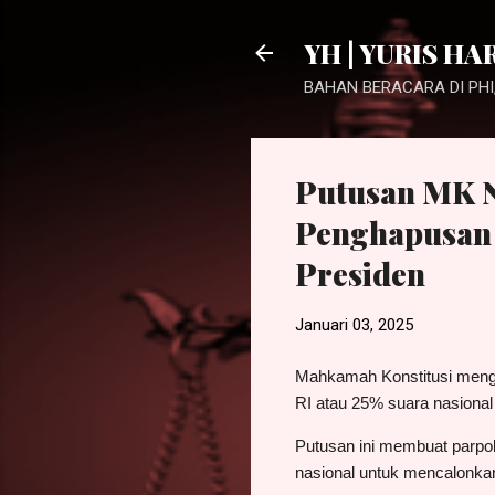
YH | YURIS HA
BAHAN BERACARA DI PHI,
Putusan MK 
Penghapusan 
Presiden
Januari 03, 2025
Mahkamah Konstitusi meng
RI atau 25% suara nasiona
Putusan ini membuat parpol
nasional untuk mencalonkan