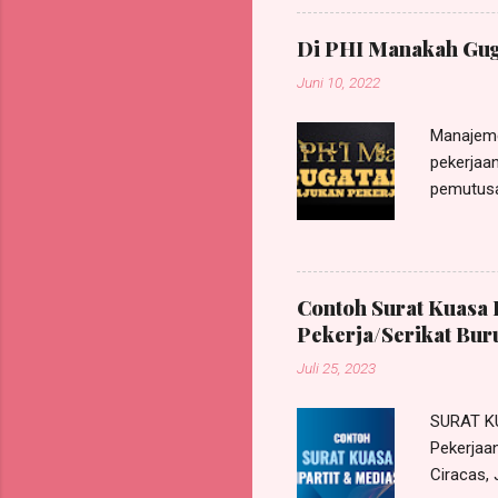
GUN GUNAWAN , W arga N egara
/jabatan sebagai Legal Ad
Di PHI Manakah Gug
Penggugat ; Dengan ini me
Juni 10, 2022
Manajeme
pekerjaan
pemutusa
pada Pen
mengajuk
actor seq
Karenany
Contoh Surat Kuasa 
perkara/
Pekerja/Serikat Bur
sesuai a
Juli 25, 2023
Nomor 11
dalam pu
SURAT K
Pekerja
Ciracas,