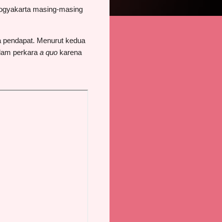
 Yogyakarta masing-masing
a pendapat. Menurut kedua
lam perkara
a quo
karena