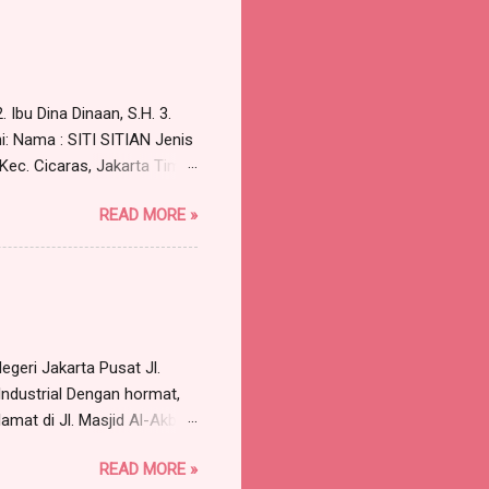
Pst , sebagai berikut:
kara a quo adalah
unan para Penggugat untuk
 Ibu Dina Dinaan, S.H. 3.
i: Nama : SITI SITIAN Jenis
 Kec. Cicaras, Jakarta Timur
aimana Surat Kuasa Nomor:
READ MORE »
; Para Advokat, berkantor
gan saya cabut kuasa/surat
asa tersebut tidak dapat
.H., dan Bapa...
geri Jakarta Pusat Jl.
Industrial Dengan hormat,
amat di Jl. Masjid Al-Akbar
arrismanalu 3 @gmail.com,
READ MORE »
rtindak untuk dan atas nama