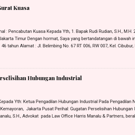
an KESIMPULAN dalam p erkara Nomor xx /Pdt.Sus-PHI/2022/PN. Jkt.
Surat Kuasa
RMASALAHAN Bahwa yang menjadi pokok permasalaha n dalam per
 para Penggugat agar Tergugat membayar penggantian sisa cuti tah
al : Pencabutan Kuasa Kepada Yth, 1. Bapak Rudi Rudian, S.H., M.H. 2.
- Jakarta Timur Dengan hormat, Saya yang bertandatangan di bawah in
46 tahun Alamat : Jl. Belimbing No. 67 RT 006, RW 007, Kel. Cibubur,
x Dengan ini memberitahukan bahwa kuasa yang saya berikan sebag
5 Januari 2023 kepada: 1. Rudi Rudian; 2. Dina Dinaan; 3. Piko Pikoan
amat di Jl. Bangun No. 5 Jakarta Timur, dengan ini saya CABUT. Den
tanggal ditandatanganinya surat pencabutan kuasa ini maka surat ku
rselisihan Hubungan Industrial
ntingan apapun juga. Bapak Rudi Rudian, S.H., M.H., Ibu Dina Dinaan, S
epada Yth: Ketua Pengadilan Hubungan Industrial Pada Pengadilan Ne
8 Kemayoran, Jakarta Pusat Perihal: Gugatan Perselisihan Hubungan 
nalu, S.H., Advokat pada Law Office Harris Manalu & Partners, beral
Cipayung, Jakarta Timur - 13850, Telp.: 0812 - 8386 - 580, e-M ail: h
usus tertanggal 30 Oktober 2023 (terlampir), dari dan karenanya be