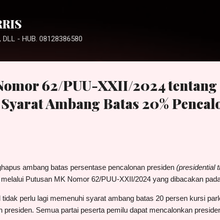
Langsung ke konten utama
RRIS
 DLL - HUB. 08128386580
Nomor 62/PUU-XXII/2024 tentang
Syarat Ambang Batas 20% Pencal
hapus ambang batas persentase pencalonan presiden
(presidential 
l melalui Putusan MK Nomor 62/PUU-XXII/2024 yang dibacakan pada
 tidak perlu lagi memenuhi syarat ambang batas 20 persen kursi par
 presiden. Semua partai peserta pemilu dapat mencalonkan preside