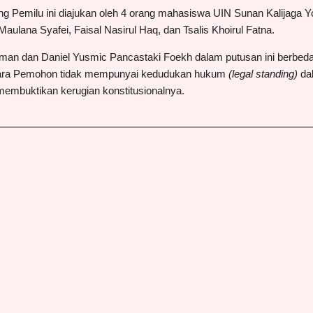
tang Pemilu ini diajukan oleh 4 orang mahasiswa UIN Sunan Kalijaga
aulana Syafei, Faisal Nasirul Haq, dan Tsalis Khoirul Fatna.
sman dan
Daniel Yusmic Pancastaki Foekh dala
m putusan ini berbed
t para Pemohon tidak mempunyai kedudukan hukum
(legal standing)
da
embuktikan kerugian konstitusionalnya.