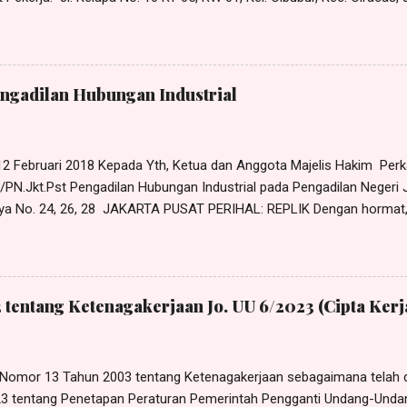
Pendapat Pekerja: Tidak benar pekerja mangkir tanggal 30 Maret 2023
 masuk kerja, namun pada tanggal 29 Maret 2023 pekerja telah mengaj
30 Maret 2023 kepada atasan langsung pekerja, yaitu Pak Gunawan, da
kerja ke rumah sakit operasi benjolan di lehernya. Lagi pula PHK ya
engadilan Hubungan Industrial
 12 Februari 2018 Kepada Yth, Ketua dan Anggota Majelis Hakim Pe
PN.Jkt.Pst Pengadilan Hubungan Industrial pada Pengadilan Negeri J
ya No. 24, 26, 28 JAKARTA PUSAT PERIHAL: REPLIK Dengan hormat,
nalu, S.H ., dan Solagracia, S.H ., Advokat, berkantor pada Law Offic
 di Jl. Masjid Al-Akbar Bunder I No. 119A Munjul, Cipayung, Jakarta
ail: harrismanalu3@gmail.com, berdasarkan Surat Kuasa Khusus tang
k untuk dan atas nama SULASTRI sebagai Penggugat dalam perkar
 tentang Ketenagakerjaan Jo. UU 6/2023 (Cipta Kerj
/PN.Jkt.Pst, dengan ini mengajukan REPLIK, sebagai berikut: DALA
 yang menyatakan pada pokoknya bahwa terhadap perkara a quo be
an bipartit, sehingga Anjuran Mediator yang Pengguga...
Nomor 13 Tahun 2003 tentang Ketenagakerjaan sebagaimana telah 
3 tentang Penetapan Peraturan Pemerintah Pengganti Undang-Und