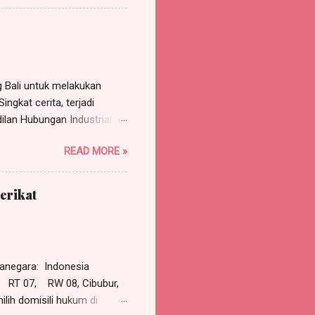
Jakarta Barat , p ekerjaan
a, s elanjutnya disebut
AN SEKOLAH NUSANTARA,...
Bali untuk melakukan
ngkat cerita, terjadi
ilan Hubungan Industrial
rgugat (perusahaan)
READ MORE »
 Pasal 118 HIR dan asas
tinggal tergugat.
gadili dan memutus
erikat
adalah PHI Jakarta Pusat
dalam Putusan PHI Denpasar
erkuat Mahkamah Agung
negara: Indonesia
RT 07, RW 08, Cibubur,
lih domisili hukum di