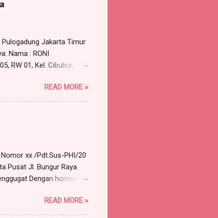
a
5 Pulogadung Jakarta Timur
ya: Nama : RONI
5, RW 01, Kel. Cibubur,
 perlu dirundingkan secara
READ MORE »
permohonan untuk
selesai Tempat : Ruang Rapat
alah terkait dengan
pada tanggal 30 Maret...
a Nomor xx /Pdt.Sus-PHI/20
ta Pusat Jl. Bungur Raya
nggugat Dengan hormat,
 Advokat berkantor pada
READ MORE »
119 A, Munjul, Cipayung,
57 orang) , dengan ini