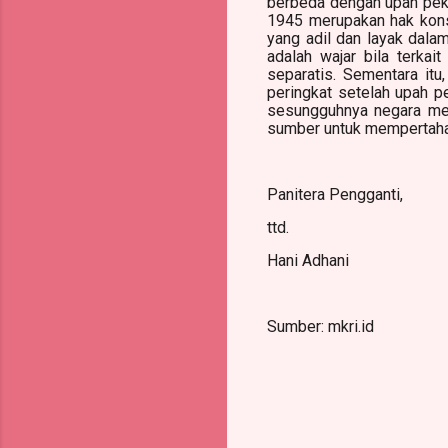
berbeda dengan upah peke
1945 merupakan hak konst
yang adil dan layak dala
adalah wajar bila terka
separatis. Sementara it
peringkat setelah upah pe
sesungguhnya negara mem
sumber untuk mempertahan
Panitera Pengganti,
ttd.
Hani Adhani
Sumber: mkri.id