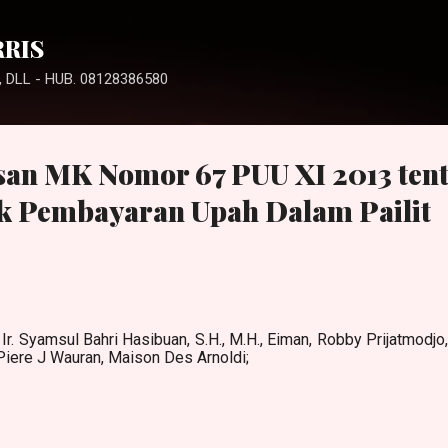
Langsung ke konten utama
RRIS
 DLL - HUB. 08128386580
usan MK Nomor 67 PUU XI 2013 ten
k Pembayaran Upah Dalam Pailit
 Ir. Syamsul Bahri Hasibuan, S.H., M.H., Eiman, Robby Prijatmodjo
Piere J Wauran, Maison Des Arnoldi;