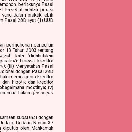
Pemohon, berlakunya Pasal
 tersebut adalah posisi
 yang dalam praktik lebih
am Pasal 28D ayat (1) UUD
an permohonan pengujian
or 13 Tahun 2003 tentang
jauh kata “didahulukan
aratis/istimewa, kreditor
nt)
; (iii) Menyatakan Pasal
tusional dengan Pasal 28D
ului semua jenis kreditor
dan hipotik dan kreditor
ebagaimana mestinya; (v)
a menurut hukum
(ex aequo
esamaan substansi dengan
138 Undang-Undang Nomor 37
ah diputus oleh Mahkamah