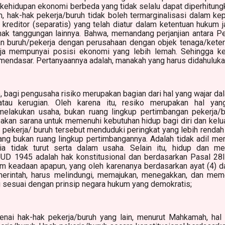
kehidupan ekonomi berbeda yang tidak selalu dapat diperhitungk
 hak-hak pekerja/buruh tidak boleh termarginalisasi dalam kepa
reditor (separatis) yang telah diatur dalam ketentuan hukum j
 hak tanggungan lainnya. Bahwa, memandang perjanjian antara P
an buruh/pekerja dengan perusahaan dengan objek tenaga/keter
ja mempunyai posisi ekonomi yang lebih lemah. Sehingga ke
mendasar. Pertanyaannya adalah, manakah yang harus didahuluk
 bagi pengusaha risiko merupakan bagian dari hal yang wajar d
atau kerugian. Oleh karena itu, resiko merupakan hal yan
melakukan usaha, bukan ruang lingkup pertimbangan pekerja/bu
akan sarana untuk memenuhi kebutuhan hidup bagi diri dan kelu
h pekerja/ buruh tersebut menduduki peringkat yang lebih renda
yang bukan ruang lingkup pertimbangannya. Adalah tidak adil 
a tidak turut serta dalam usaha. Selain itu, hidup dan m
UD 1945 adalah hak konstitusional dan berdasarkan Pasal 28I 
am keadaan apapun, yang oleh karenanya berdasarkan ayat (4) da
merintah, harus melindungi, memajukan, menegakkan, dan mem
sesuai dengan prinsip negara hukum yang demokratis;
i hak-hak pekerja/buruh yang lain, menurut Mahkamah, hal 