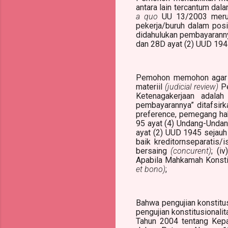
antara lain tercantum da
a quo
UU 13/2003 merugi
pekerja/buruh dalam posi
didahulukan pembayaranny
dan 28D ayat (2) UUD 194
Pemohon memohon agar M
materiil
(judicial review)
Pe
Ketenagakerjaan adala
pembayarannya” ditafsirk
preference, pemegang hak
95 ayat (4) Undang-Undan
ayat (2) UUD 1945 sejauh
baik kreditornseparatis/
bersaing
(concurent)
; (i
Apabila Mahkamah Konstit
et bono)
;
Bahwa pengujian konstit
pengujian konstitusionali
Tahun 2004 tentang Kepa