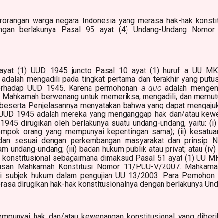
orangan warga negara Indonesia yang merasa hak-hak konstitu
dengan berlakunya Pasal 95 ayat (4) Undang-Undang Nomor
ayat (1) UUD 1945 juncto Pasal 10 ayat (1) huruf a UU MK
adalah mengadili pada tingkat pertama dan terakhir yang putusa
terhadap UUD 1945. Karena permohonan
a quo
adalah mengen
 Mahkamah berwenang untuk memeriksa, mengadili, dan memu
 beserta Penjelasannya menyatakan bahwa yang dapat mengaju
UUD 1945 adalah mereka yang menganggap hak dan/atau kewe
1945 dirugikan oleh berlakunya suatu undang-undang, yaitu: (i
ompok orang yang mempunyai kepentingan sama); (ii) kesatu
dan sesuai dengan perkembangan masyarakat dan prinsip N
am undang-undang; (iii) badan hukum publik atau privat; atau (iv
 konstitusional sebagaimana dimaksud Pasal 51 ayat (1) UU MK
tusan Mahkamah Konstitusi Nomor 11/PUU-V/2007. Mahkama
i subjek hukum dalam pengujian UU 13/2003. Para Pemohon 
rasa dirugikan hak-hak konstitusionalnya dengan berlakunya U
punyai hak dan/atau kewenangan konstitusional yang diber