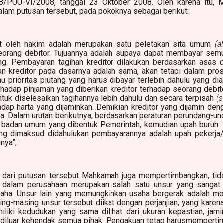
/PUU-VI/2008, tanggal 23 Oktober 2008. Oleh karena itu, 
lam putusan tersebut, pada pokoknya sebagai berikut:
it oleh hakim adalah merupakan satu peletakan sita umum
(a
eorang debitor. Tujuannya adalah supaya dapat membayar semu
ang. Pembayaran tagihan kreditor dilakukan berdasarkan asas
 kreditor pada dasarnya adalah sama, akan tetapi dalam pros
au prioritas piutang yang harus dibayar terlebih dahulu yang d
rhadap pinjaman yang diberikan kreditor terhadap seorang debit
untuk diselesaikan tagihannya lebih dahulu dan secara terpisah
(s
ap harta yang dijaminkan. Demikian kreditor yang dijamin denga
a. Dalam urutan berikutnya, berdasarkan peraturan perundang-un
an badan umum yang dibentuk Pemerintah, kemudian upah buruh. 
ang dimaksud didahulukan pembayarannya adalah upah pekerja/b
nnya”;
n dari putusan tersebut Mahkamah juga mempertimbangkan, tid
 dalam perusahaan merupakan salah satu unsur yang sangat
ha. Unsur lain yang memungkinkan usaha bergerak adalah mo
ng-masing unsur tersebut diikat dengan perjanjian, yang karen
iliki kedudukan yang sama dilihat dari ukuran kepastian, jam
da diluar kehendak semua pihak. Pengakuan tetap harusmempert