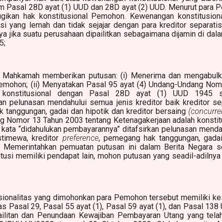
lam Pasal 28D ayat (1) UUD dan 28D ayat (2) UUD. Menurut para 
kan hak konstitusional Pemohon. Kewenangan konstitusional
si yang lemah dan tidak sejajar dengan para kreditor separatis
a jika suatu perusahaan dipailitkan sebagaimana dijamin di dal
5;
ahkamah memberikan putusan: (i) Menerima dan mengabulk
mohon; (ii) Menyatakan Pasal 95 ayat (4) Undang-Undang Nom
h konstitusional dengan Pasal 28D ayat (1) UUD 1945 se
an pelunasan mendahului semua jenis kreditor baik kreditor sep
 tanggungan, gadai dan hipotik dan kreditor bersaing
(concurre
g Nomor 13 Tahun 2003 tentang Ketenagakerjaan adalah konsti
 kata “didahulukan pembayarannya” ditafsirkan pelunasan mendah
istimewa, kreditor
preference
, pemegang hak tanggungan, gadai 
v) Memerintahkan pemuatan putusan ini dalam Berita Negara s
usi memiliki pendapat lain, mohon putusan yang seadil-adilny
usionalitas yang dimohonkan para Pemohon tersebut memiliki k
tas Pasal 29, Pasal 55 ayat (1), Pasal 59 ayat (1), dan Pasal 
ilitan dan Penundaan Kewajiban Pembayaran Utang yang tel