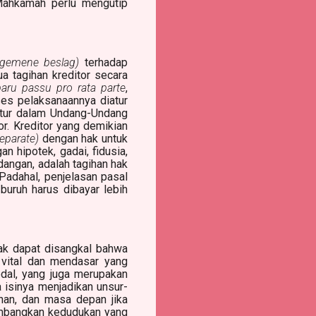
Mahkamah perlu mengutip
lgemene beslag)
terhadap
a tagihan kreditor secara
paru passu pro rata parte
,
es pelaksanaannya diatur
iatur dalam Undang-Undang
or. Kreditor yang demikian
eparate)
dengan hak untuk
n hipotek, gadai, fidusia,
dangan, adalah tagihan hak
Padahal, penjelasan pasal
uruh harus dibayar lebih
ak dapat disangkal bahwa
 vital dan mendasar yang
dal, yang juga merupakan
a isinya menjadikan unsur-
inan, dan masa depan jika
imbangkan kedudukan yang