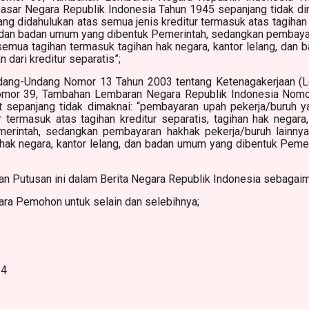
sar Negara Republik Indonesia Tahun 1945 sepanjang tidak di
ang didahulukan atas semua jenis kreditur termasuk atas tagihan k
g, dan badan umum yang dibentuk Pemerintah, sedangkan pembaya
 semua tagihan termasuk tagihan hak negara, kantor lelang, dan
n dari kreditur separatis”;
Undang-Undang Nomor 13 Tahun 2003 tentang Ketenagakerjaan (
omor 39, Tambahan Lembaran Negara Republik Indonesia Nomo
 sepanjang tidak dimaknai: “pembayaran upah pekerja/buruh ya
 termasuk atas tagihan kreditur separatis, tagihan hak negara
rintah, sedangkan pembayaran hakhak pekerja/buruh lainny
hak negara, kantor lelang, dan badan umum yang dibentuk Pemeri
n Putusan ini dalam Berita Negara Republik Indonesia sebagai
ra Pemohon untuk selain dan selebihnya;
14