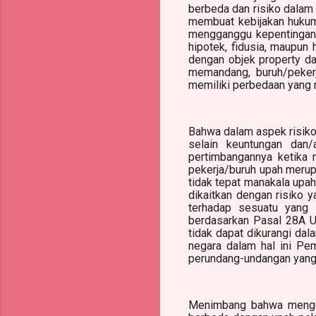
berbeda dan risiko dalam 
membuat kebijakan hukum,
mengganggu kepentingan k
hipotek, fidusia, maupun
dengan objek property d
memandang, buruh/peker
memiliki perbedaan yang 
Bahwa dalam aspek risiko,
selain keuntungan dan/
pertimbangannya ketika 
pekerja/buruh upah merup
tidak tepat manakala upa
dikaitkan dengan risiko 
terhadap sesuatu yang i
berdasarkan Pasal 28A U
tidak dapat dikurangi dal
negara dalam hal ini Pe
perundang-undangan yang 
Menimbang bahwa mengena