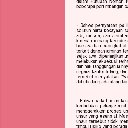
dalam Putusan Nomor 18
beberapa pertimbangan da
- Bahwa pernyataan pail
seluruh harta kekayaan s
adil, merata, dan seimb
karena memang kedudukan
berdasarkan peringkat at
terkait dengan jaminan te
sejak awal diperjanjikan 
melakukan eksekusi terhad
dan hak tanggungan lainny
negara, kantor lelang, d
tersebut menyatakan, “Y
dahulu dari pada utang lai
- Bahwa pada bagian lai
kedudukan pekerja/buruh
menggerakkan proses usa
unsur yang esensial. Masi
unsur tersebut tidak mem
timbul risiko yang bera