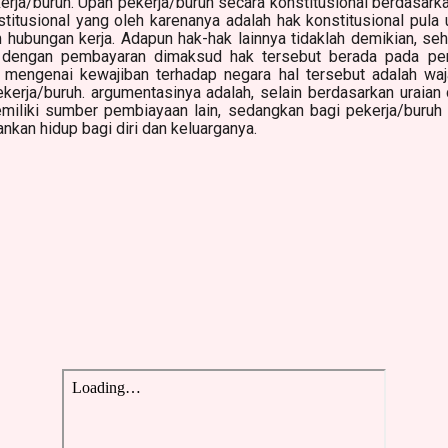
rja/buruh. Upah pekerja/buruh secara konstitusional berdasark
itusional yang oleh karenanya adalah hak konstitusional pula
m hubungan kerja. Adapun hak-hak lainnya tidaklah demikian, se
it dengan pembayaran dimaksud hak tersebut berada pada per
u, mengenai kewajiban terhadap negara hal tersebut adalah wa
kerja/buruh. argumentasinya adalah, selain berdasarkan uraian 
iliki sumber pembiayaan lain, sedangkan bagi pekerja/buruh 
kan hidup bagi diri dan keluarganya.