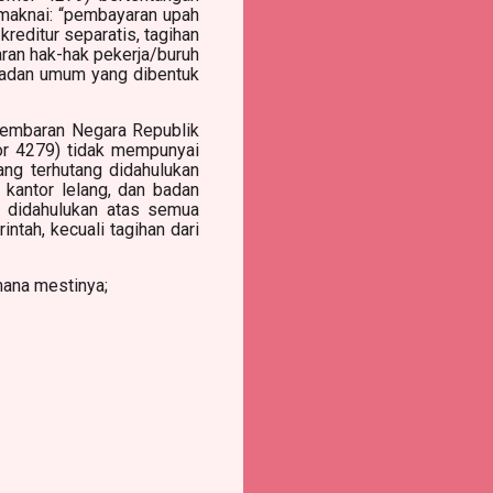
maknai: “pembayaran upah
reditur separatis, tagihan
ran hak-hak pekerja/buruh
 badan umum yang dibentuk
Lembaran Negara Republik
r 4279) tidak mempunyai
ng terhutang didahulukan
, kantor lelang, dan badan
a didahulukan atas semua
ntah, kecuali tagihan dari
mana mestinya;