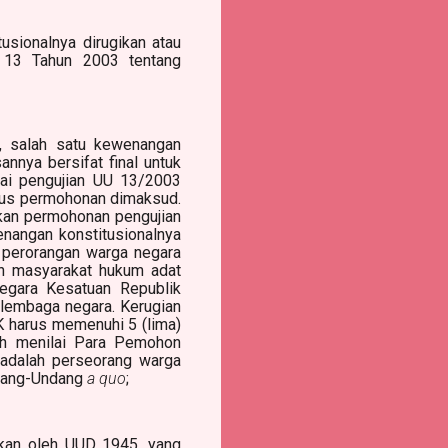
sionalnya dirugikan atau
 13 Tahun 2003 tentang
, salah satu kewenangan
nnya bersifat final untuk
ai pengujian UU 13/2003
tus permohonan dimaksud.
kan permohonan pengujian
nangan konstitusionalnya
) perorangan warga negara
an masyarakat hukum adat
egara Kesatuan Republik
) lembaga negara. Kerugian
 harus memenuhi 5 (lima)
h menilai Para Pemohon
adalah perseorang warga
ndang-Undang
a quo
;
ikan oleh UUD 1945, yang