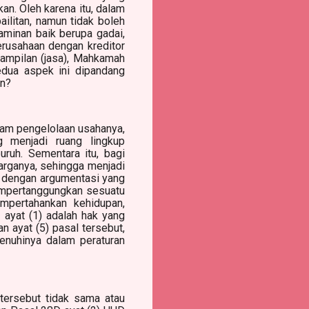
an. Oleh karena itu, dalam
ilitan, namun tidak boleh
aminan baik berupa gadai,
erusahaan dengan kreditor
ampilan (jasa), Mahkamah
dua aspek ini dipandang
an?
alam pengelolaan usahanya,
g menjadi ruang lingkup
ruh. Sementara itu, bagi
arganya, sehingga menjadi
h dengan argumentasi yang
mempertanggungkan sesuatu
empertahankan kehidupan,
ayat (1) adalah hak yang
n ayat (5) pasal tersebut,
enuhinya dalam peraturan
tersebut tidak sama atau