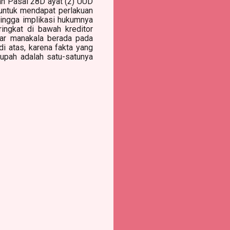
an Pasal 28D ayat (2) UUD
 untuk mendapat perlakuan
hingga implikasi hukumnya
ingkat di bawah kreditor
jar manakala berada pada
di atas, karena fakta yang
upah adalah satu-satunya