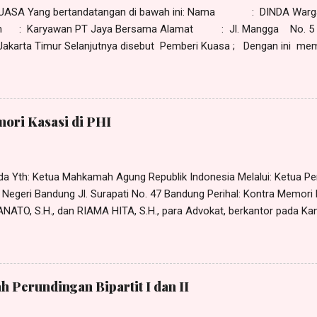
tusan kasasi Nomor 33...
UASA Yang bertandatangan di bawah ini: Nama : DINDA Warga
an : Karyawan PT Jaya Bersama Alamat : Jl. Mangga No. 5 
 Jakarta Timur Selanjutnya disebut Pemberi Kuasa ; Dengan ini memi
uasanya tersebut di bawah ini, dan dengan ini memberikan kuasa ke
, Ketua Serikat Pekerja PT Jaya Bersama; RIO, warganegara Indonesi
PT Jaya Bersama; Masing-masing selaku pengurus Serikat Pekerja P
rcetakan No. 7 Pulogadung, Jakarta Timur , bertindak baik secara b
ori Kasasi di PHI
 selanjutnya disebut sebagai Penerima Kuasa ; K H U S U S Untuk da
ngi dan/atau mewakili Pemberi ...
ada Yth: Ketua Mahkamah Agung Republik Indonesia Melalui: Ketua P
 Negeri Bandung Jl. Surapati No. 47 Bandung Perihal: Kontra Memori
NATO, S.H., dan RIAMA HITA, S.H., para Advokat, berkantor pada Ka
PARTNERS”, beralamat di Jl. ______, No. _, Kel. ____, Kec. _____
husus tanggal 25 Desember 2023 dari dan karenanya sah bertindak 
 di Jl. ______ No. __ Desa ___, Kecamatan _________, Kabupaten
Kasasi terhadap Memori Kasasi atas permohonan kasasi yang diajuka
h Perundingan Bipartit I dan II
on Kasasi terhadap Putusan Pengadilan Hubungan Industrial pada 
24 /PN Bdg,...