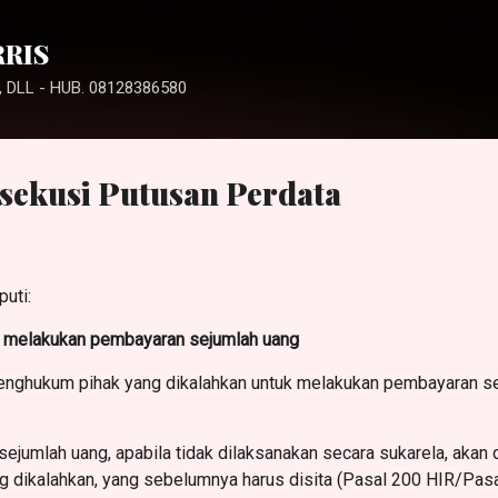
Langsung ke konten utama
RRIS
 DLL - HUB. 08128386580
ksekusi Putusan Perdata
puti:
k melakukan pembayaran sejumlah uang
enghukum pihak yang dikalahkan untuk melakukan pembayaran se
jumlah uang, apabila tidak dilaksanakan secara sukarela, akan 
g dikalahkan, yang sebelumnya harus disita (Pasal 200 HIR/Pas