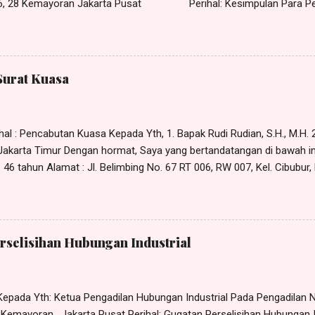
 26, 28 Kemayoran Jakarta Pusat Perihal: Kesimpulan Para Pe
anlah kami yang bertandatangan di bawah ini, H arris Manalu , S.H.,
e Harris Manalu & Partners , beralamat di Jl. Al - Akbar Bunder I No. 
imur-13850, selaku kuasa para Penggugat, dalam hal ini Rudi , Dkk (1
an KESIMPULAN dalam p erkara Nomor xx /Pdt.Sus-PHI/2022/PN. Jkt.
Surat Kuasa
RMASALAHAN Bahwa yang menjadi pokok permasalaha n dalam per
 para Penggugat agar Tergugat membayar penggantian sisa cuti tah
al : Pencabutan Kuasa Kepada Yth, 1. Bapak Rudi Rudian, S.H., M.H. 2.
- Jakarta Timur Dengan hormat, Saya yang bertandatangan di bawah in
46 tahun Alamat : Jl. Belimbing No. 67 RT 006, RW 007, Kel. Cibubur,
x Dengan ini memberitahukan bahwa kuasa yang saya berikan sebag
5 Januari 2023 kepada: 1. Rudi Rudian; 2. Dina Dinaan; 3. Piko Pikoan
amat di Jl. Bangun No. 5 Jakarta Timur, dengan ini saya CABUT. Den
tanggal ditandatanganinya surat pencabutan kuasa ini maka surat ku
rselisihan Hubungan Industrial
ntingan apapun juga. Bapak Rudi Rudian, S.H., M.H., Ibu Dina Dinaan, S
epada Yth: Ketua Pengadilan Hubungan Industrial Pada Pengadilan Ne
8 Kemayoran, Jakarta Pusat Perihal: Gugatan Perselisihan Hubungan 