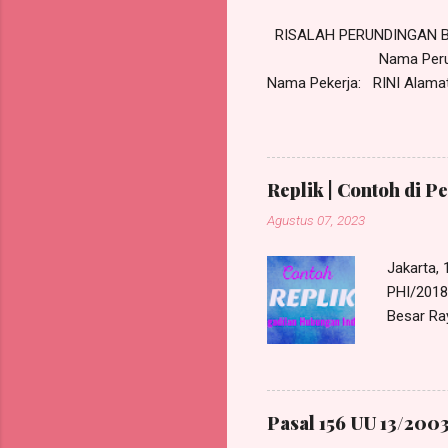
RISALAH PERUNDINGAN BI
Nama Perusahaan: PT J
Nama Pekerja: RINI Alamat P
Masalah: PHK Pekerja RINI 
30 Maret 2023 pekerja tidak
masuk kerja untuk tanggal 
ijin untuk membawa anak pe
Replik | Contoh di P
adalah tidak ...
Agustus 07, 2023
Jakarta,
PHI/2018/
Besar Ra
Harris Ma
beralamat
580, e-M
bertinda
Pasal 156 UU 13/2003
PHI/2018