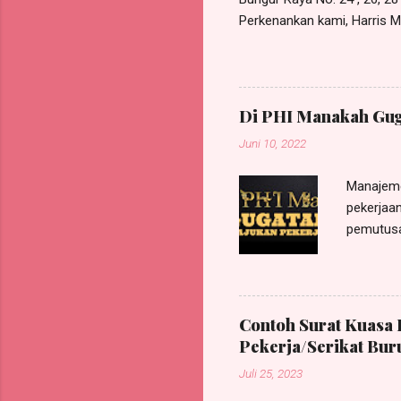
Perkenankan kami, Harris Ma
Bunder I No. 119A, Munjul, 
berdasarkan Surat Kuasa Kh
GUN GUNAWAN , W arga N egara
/jabatan sebagai Legal Ad
Di PHI Manakah Gug
Penggugat ; Dengan ini me
Juni 10, 2022
Manajeme
pekerjaan
pemutusa
pada Pen
mengajuk
actor seq
Karenany
Contoh Surat Kuasa 
perkara/
Pekerja/Serikat Bur
sesuai a
Juli 25, 2023
Nomor 11