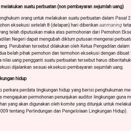
k melakukan suatu perbuatan (non pembayaran sejumlah uang)
enghukum orang untuk melakukan suatu perbuatan dalam Pasal 
hon eksekusi setelah 8 (delapan) hari diberikan
aanmaning
teta
ang telah diputuskan maka atas permohonan dari Pemohon Ekseku
dilan Negeri dapat mengubah diktum putusan mengenai perbuata
uang. Perubahan tersebut dilakukan oleh Ketua Pengadilan dalam
kedua belah pihak pemohon dan termohon eksekusi dengan dibuat 
 nilai uang pengganti suatu perbuatan tersebut harus diberitah
sekusi dijalankan sesuai eksekusi pembayaran sejumlah uang.
gkungan hidup
p perkara perdata lingkungan hidup yang berisi penghukuman m
s mengajukan permohonan penunjukan auditor lingkungan guna m
ihan yang akan digunakan oleh komite yang ditunjuk untuk melak
09 tentang Perlindungan dan Pengelolaan Lingkungan Hidup).