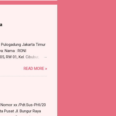
a
5 Pulogadung Jakarta Timur
ya: Nama : RONI
5, RW 01, Kel. Cibubur,
 perlu dirundingkan secara
READ MORE »
permohonan untuk
selesai Tempat : Ruang Rapat
alah terkait dengan
pada tanggal 30 Maret...
a Nomor xx /Pdt.Sus-PHI/20
ta Pusat Jl. Bungur Raya