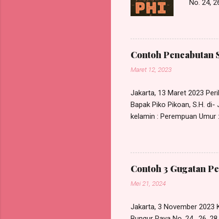
No. 24,
Perkenank
Law Offic
Jakarta T
mengajuk
Contoh Pencabutan 
POKOK PE
Maret 12, 2023
tuntutan
t...
Jakarta, 13 Maret 2023 Perih
Bapak Piko Pikoan, S.H. di
kelamin : Perempuan Umur : 
NIK KTP : xxxxxxxxxxxxxxx
555/SKK/I/2023, bertanggal 
pada RDP Law Office, beral
kuasa tersebut maka sejak 
Contoh 3 Gugatan Pe
lagi dipergunakan untuk kepe
Mei 21, 2024
Jakarta, 3 November 2023 K
Bungur Raya No. 24 , 26, 2