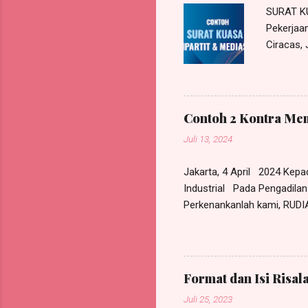
dalam pu
SURAT K
Pekerja
Ciracas,
kantor k
Indonesia
Pekerja 
di Jl. Pe
Contoh 2 Kontra Mem
sendiri ,
Juli 13, 2024
mendampi
Jakarta, 4 April 2024 Kep
Industrial Pada Pengadilan
Perkenankanlah kami, RUDIA
Advokat/Pengacara, "RRH & 
berdasarkan Surat Kuasa K
Mamur Bersama, beralamat
mengajukan Kontra Memori 
Format dan Isi Risala
orang) sebagai Para Pemoh
Juli 25, 2023
Nomor __ /Pdt.Sus-PHI/20 