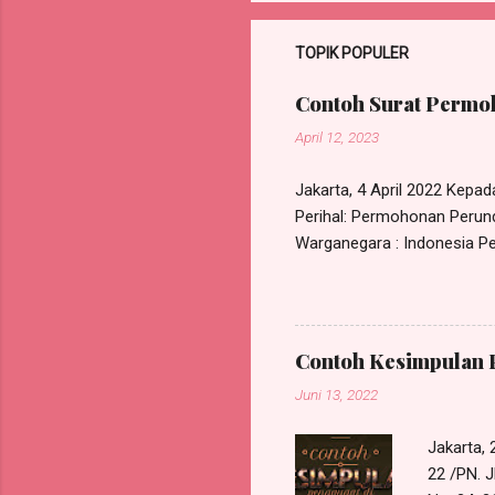
TOPIK POPULER
Contoh Surat Permoh
April 12, 2023
Jakarta, 4 April 2022 Kepa
Perihal: Permohonan Perund
Warganegara : Indonesia Pek
Kec. Ciracas, Jakarta Timu
bipartit antara saya deng
melakukan perundingan bipar
PT. Maju Berama Jl. Mawar 
Contoh Kesimpulan 
permasalahan pemutusan hub
Juni 13, 2022
Jakarta,
22 /PN. J