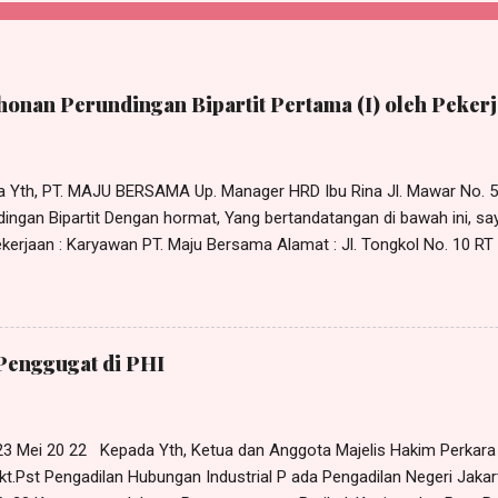
onan Perundingan Bipartit Pertama (I) oleh Pekerj
da Yth, PT. MAJU BERSAMA Up. Manager HRD Ibu Rina Jl. Mawar No. 
ingan Bipartit Dengan hormat, Yang bertandatangan di bawah ini, sa
erjaan : Karyawan PT. Maju Bersama Alamat : Jl. Tongkol No. 10 RT 0
r Sehubungan dengan adanya permasalahan hubungan industrial yang
an manajemen PT. Maju Bersama, maka dengan ini saya mengajukan 
tit pada: Hari : Senin Tanggal : 11 April 2022 Pukul : 10.00 WIB s/d 
No. 5 Pulogadung, Jakarta Timur Adapun yang perlu dirundingkan ad
Penggugat di PHI
ungan kerja (PHK) yang dilakukan PT. Maju Bersama terhadap saya 
 23 Mei 20 22 Kepada Yth, Ketua dan Anggota Majelis Hakim Perkar
kt.Pst Pengadilan Hubungan Industrial P ada Pengadilan Negeri Jakar