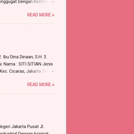
nggugat Dengan hormat,
 Advokat berkantor pada
READ MORE »
119 A, Munjul, Cipayung,
57 orang) , dengan ini
Pst , sebagai berikut:
kara a quo adalah
unan para Penggugat untuk
 Ibu Dina Dinaan, S.H. 3.
i: Nama : SITI SITIAN Jenis
 Kec. Cicaras, Jakarta Timur
aimana Surat Kuasa Nomor:
READ MORE »
; Para Advokat, berkantor
gan saya cabut kuasa/surat
asa tersebut tidak dapat
.H., dan Bapa...
geri Jakarta Pusat Jl.
Industrial Dengan hormat,