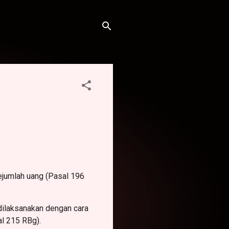
jumlah uang (Pasal 196
dilaksanakan dengan cara
al 215 RBg).