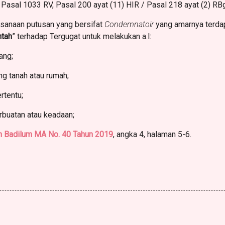
m Pasal 1033 RV, Pasal 200 ayat (11) HIR / Pasal 218 ayat (2) RB
ksanaan putusan yang bersifat
Condemnatoir
yang amarnya terda
ntah
” terhadap Tergugat untuk melakukan a.l:
ang;
g tanah atau rumah;
rtentu;
rbuatan atau keadaan;
n Badilum MA No. 40 Tahun 2019
, angka 4, halaman 5-6.