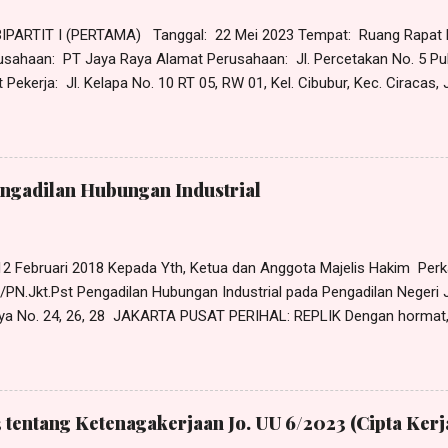
PARTIT I (PERTAMA) Tanggal: 22 Mei 2023 Tempat: Ruang Rap
aya Raya Alamat Perusahaan: Jl. Percetakan No. 5 Puloga
ekerja: Jl. Kelapa No. 10 RT 05, RW 01, Kel. Cibubur, Kec. Ciracas,
Pendapat Pekerja: Tidak benar pekerja mangkir tanggal 30 Maret 2023
 masuk kerja, namun pada tanggal 29 Maret 2023 pekerja telah mengaj
30 Maret 2023 kepada atasan langsung pekerja, yaitu Pak Gunawan, da
kerja ke rumah sakit operasi benjolan di lehernya. Lagi pula PHK ya
engadilan Hubungan Industrial
 12 Februari 2018 Kepada Yth, Ketua dan Anggota Majelis Hakim Pe
PN.Jkt.Pst Pengadilan Hubungan Industrial pada Pengadilan Negeri J
ya No. 24, 26, 28 JAKARTA PUSAT PERIHAL: REPLIK Dengan hormat,
nalu, S.H ., dan Solagracia, S.H ., Advokat, berkantor pada Law Offic
 di Jl. Masjid Al-Akbar Bunder I No. 119A Munjul, Cipayung, Jakarta
ail: harrismanalu3@gmail.com, berdasarkan Surat Kuasa Khusus tang
k untuk dan atas nama SULASTRI sebagai Penggugat dalam perkar
 tentang Ketenagakerjaan Jo. UU 6/2023 (Cipta Kerj
/PN.Jkt.Pst, dengan ini mengajukan REPLIK, sebagai berikut: DALA