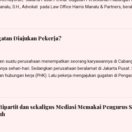
nalu, S.H., Advokat pada Law Office Harris Manalu & Partners, beral
Cipayung, Jakarta Timur - 13850, Telp.: 0812 - 8386 - 580, e-M ail: h
usus tertanggal 30 Oktober 2023 (terlampir), dari dan karenanya be
 Indonesia , beralamat di Jl. xxx No. x, RT x, RW x, Kel. x, Kec. x, 
visor Human Resource Development (HRD) Yayasan Sekolah Nusantar
atan Diajukan Pekerja?
ngajukan gugatan perselisihan hubungan industrial kepada YAYAS
n suatu perusahaan menempatkan seorang karyawannya di Cabang 
nya sehari-hari. Sedangkan perusahaan beralamat di Jakarta Pusat. Si
n hubungan kerja (PHK). Lalu pekerja mengajukan gugatan di Pengad
gadilan Negeri (PHI) Denpasar. Terhadap gugatan tersebut kuasa te
an eksepsi kompetensi relatif dengan mendasarkan pada ketentuan
uitor forum rei , yaitu gugatan diajukan kepada pengadilan di tempat 
a menurut tergugat PHI Denpasar tidak berwenang memeriksa, men
Bipartit dan sekaligus Mediasi Memakai Pengurus S
gugatan yang diajukan si pekerja. Menurut tergugat yang berwenang 
uh
lamat hukum (domisili) perusahaan. Eksepsi tersebut dapat dilihat 
/Pdt.Sus-PHI/2021/ PN.Dps , tanggal 20 September 2021 yang dip