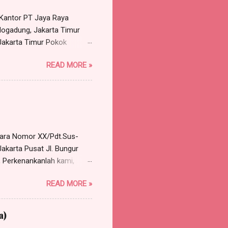
at Kantor PT Jaya Raya
dung, Jakarta Timur
 Jakarta Timur Pokok
, namun ijin. Benar tanggal
READ MORE »
ukan surat ijin tidak
n disetujui. Pekerja minta
ng dilakukan perusahaan
rkara Nomor XX/Pdt.Sus-
akarta Pusat Jl. Bungur
 Perkenankanlah kami,
e Harris Manalu & Partners,
READ MORE »
 Timur, HP/WA: 0812-8386-
gal 10 Januari 2018,
a Nomor XX/Pdt.Sus-
a)
M EKSEPSI Bahwa eksepsi