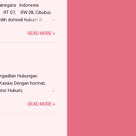
negara: Indonesia
RT 07, RW 08, Cibubur,
lih domisili hukum di
pada: ROY, warganegara
READ MORE »
a, Sekretaris Serikat
T Jaya Bersama, beralamat
ersama-sama maupun sendiri-
n atas nama serta
engadilan Hubungan
 Kasasi Dengan hormat,
ntor Hukum,
, Kabupaten Bogor,
READ MORE »
untuk dan atas nama PT
 Bogor, dengan ini
n Liana Sari, Dkk (3
Pengadilan Negeri Bandung