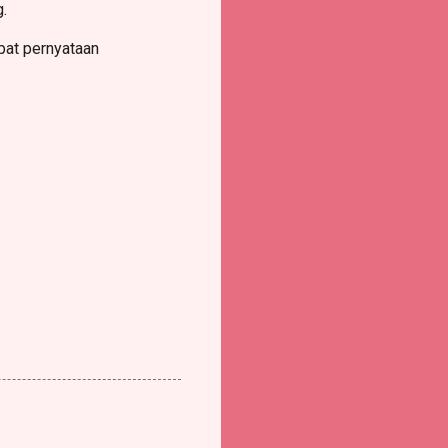
g.
pat pernyataan