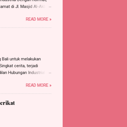
amat di Jl. Masjid Al-Akbar
arrismanalu 3 @gmail.com,
READ MORE »
rtindak untuk dan atas nama
Jakarta Barat , p ekerjaan
a, s elanjutnya disebut
AN SEKOLAH NUSANTARA,...
Bali untuk melakukan
ngkat cerita, terjadi
ilan Hubungan Industrial
rgugat (perusahaan)
READ MORE »
 Pasal 118 HIR dan asas
tinggal tergugat.
gadili dan memutus
erikat
adalah PHI Jakarta Pusat
dalam Putusan PHI Denpasar
erkuat Mahkamah Agung