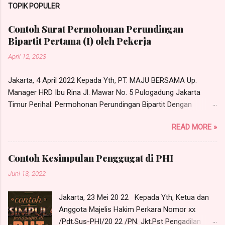
TOPIK POPULER
Contoh Surat Permohonan Perundingan
Bipartit Pertama (I) oleh Pekerja
April 12, 2023
Jakarta, 4 April 2022 Kepada Yth, PT. MAJU BERSAMA Up.
Manager HRD Ibu Rina Jl. Mawar No. 5 Pulogadung Jakarta
Timur Perihal: Permohonan Perundingan Bipartit Dengan
hormat, Yang bertandatangan di bawah ini, saya: Nama : RONI
READ MORE »
Warganegara : Indonesia Pekerjaan : Karyawan PT. Maju
Bersama Alamat : Jl. Tongkol No. 10 RT 05, RW 01, Kel. Cibubur,
Kec. Ciracas, Jakarta Timur Sehubungan dengan adanya
Contoh Kesimpulan Penggugat di PHI
permasalahan hubungan industrial yang perlu dirundingkan
Juni 13, 2022
secara bipartit antara saya dengan manajemen PT. Maju
Bersama, maka dengan ini saya mengajukan permohonan
Jakarta, 23 Mei 20 22 Kepada Yth, Ketua dan
untuk melakukan perundingan bipartit pada: Hari : Senin Tanggal
Anggota Majelis Hakim Perkara Nomor xx
: 11 April 2022 Pukul : 10.00 WIB s/d selesai Tempat : Ruang
/Pdt.Sus-PHI/20 22 /PN. Jkt.Pst Pengadilan
Rapat PT. Maju Berama Jl. Mawar No. 5 Pulogadung, Jakarta