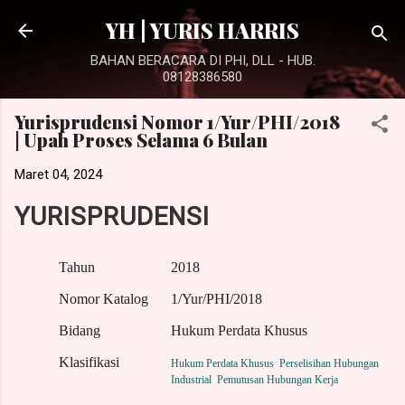
Langsung ke konten utama
YH | YURIS HARRIS
BAHAN BERACARA DI PHI, DLL - HUB.
08128386580
Yurisprudensi Nomor 1/Yur/PHI/2018
| Upah Proses Selama 6 Bulan
Maret 04, 2024
YURISPRUDENSI
Tahun
2018
Nomor Katalog
1/Yur/PHI/2018
Bidang
Hukum Perdata Khusus
Klasifikasi
Hukum Perdata Khusus
Perselisihan Hubungan
Industrial
Pemutusan Hubungan Kerja