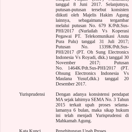
tanggal 8 Juni 2017. Selanjutnya,
putusan-putusan tersebut konsisten
diikuti oleh Majelis Hakim Agung
lainnya, sebagaimana tergambar
melalui putusan No. 679 K/Pdt.Sus-
PHI/2017 (Nurlailah Vs Koperasi
Pegawai PT. Telekomunikasi Anuta
Pura Palu) tanggal 31 Juli 2017;
Putusan No. 1339K/Pdt.Sus-
PHI/2017 (PT. Oh Sung Electronics
Indonesia Vs Royadi, dkk.) tanggal 30
November 2017; Putusan
No. 1464K/Pdt.Sus-PHI/2017 (PT.
Ohsung Electronics Indonesia Vs
Maulana Yusuf,dkk.) tanggal 20
Desember 2017.
Yurisprudensi
Dengan adanya konsistensi pendapat
MA sejak lahirnya SEMA No. 3 Tahun
2015 terkait upah proses selama
-
lamanya
6 bulan, maka sikap hukum
ini telah menjadi Yurisprudensi di
Mahkamah Agung.
Kata Kunci
Penghitungan Upah Proses